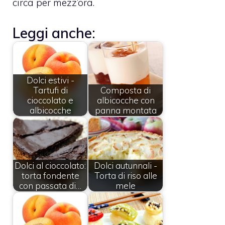
circa per mezz’ora.
Leggi anche:
Dolci estivi -
Tartufi di
Composta di
cioccolato e
albicocche con
albicocche
panna montata
Dolci al cioccolato:
Dolci autunnali -
torta fondente
Torta di riso alle
con passata di…
mele