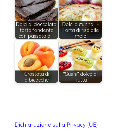
Dolci al cioccolato:
Dolci autunnali -
torta fondente
Torta di riso alle
con passata di…
mele
Crostata di
"Sushi" dolce di
albicocche
frutta
Dichiarazione sulla Privacy (UE)