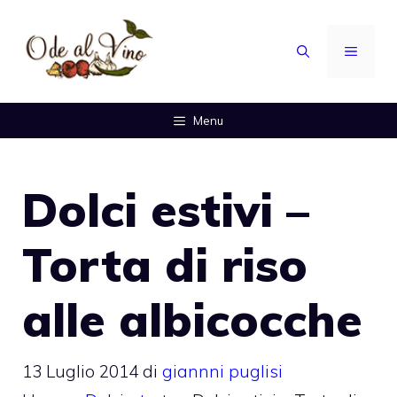
Vai
al
MENU
contenuto
Menu
Dolci estivi –
Torta di riso
alle albicocche
13 Luglio 2014
di
giannni puglisi