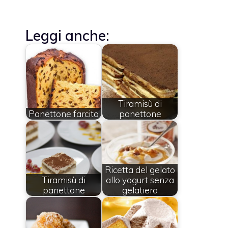
Leggi anche:
Tiramisù di
Panettone farcito
panettone
Ricetta del gelato
Tiramisù di
allo yogurt senza
panettone
gelatiera