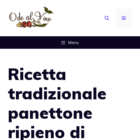
Vai
al
MENU
contenuto
Menu
Ricetta
tradizionale
panettone
ripieno di