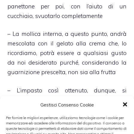
panettone per poi, con l’aiuto di un
cucchiaio, svuotarlo completamente
– La mollica interna, a questo punto, andrà
mescolata con il gelato alla crema che, lo
ricordiamo, potrà essere a qualsiasi gusto
da noi desiderato purché, considerando la
guarnizione prescelta, non sia alla frutta
– L’impasto così ottenuto, dunque, si
riposizionerà all’interno del panettone il
Gestisci Consenso Cookie
quale, una volta chiuso, andrà riposto in
Per fornire le migliori esperienze, utilizziamo tecnologie come i cookie per
freezer.
memorizzare e/o accedere alle informazioni del dispositivo. Il consenso a
queste tecnologie ci permetterà di elaborare dati come il comportamento di
navigazione o ID unici su questo sito. Non acconsentire o ritirare il