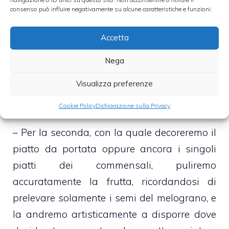
– Nell’attesa che il tutto si compatti
consenso può influire negativamente su alcune caratteristiche e funzioni.
prepareremo farcitura e guarnizione
Accetta
– Per la prima, molto semplicemente,
Nega
monteremo della panna, con dello zucchero
Visualizza preferenze
vanigliato, che andremo poi, al momento di
servire, a versare sul panettone.
Cookie Policy
Dichiarazione sulla Privacy
– Per la seconda, con la quale decoreremo il
piatto da portata oppure ancora i singoli
piatti dei commensali, puliremo
accuratamente la frutta, ricordandosi di
prelevare solamente i semi del melograno, e
la andremo artisticamente a disporre dove