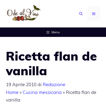
Vai
al
MENU
contenuto
Menu
Ricetta flan de
vanilla
19 Aprile 2010
di
Redazione
Home
»
Cucina messicana
»
Ricetta flan de
vanilla