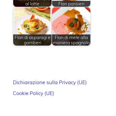
al latte
Flan parisien
Flan di asparagi e
Flan di mele alla
gamberi
maniera spagnola
Dichiarazione sulla Privacy (UE)
Cookie Policy (UE)