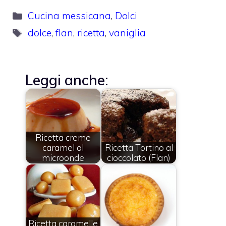
Categorie
Cucina messicana
,
Dolci
Tag
dolce
,
flan
,
ricetta
,
vaniglia
Leggi anche:
Ricetta creme
caramel al
Ricetta Tortino al
microonde
cioccolato (Flan)
Ricetta caramelle