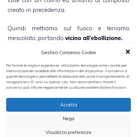
creato in precedenza.
Quindi mettiamo sul fuoco e teniamo
mescolato, portando
vicino all’ebollizione.
Gestisci Consenso Cookie
Poi versiamo il composto filtrandolo ancora
in degli stampini, che metteremo a
Per fornire le migliori esperienze, utilizziamo tecnologie come i cookie per
memorizzare e/o accedere alle informazioni del dispositivo. Il consenso a
raffreddare in frigo per almeno 2 ore.
queste tecnologie ci permetterà di elaborare dati come il comportamento di
navigazione o ID unici su questo sito. Non acconsentire o ritirare il
Quando raffreddato cospargete con della
consenso può influire negativamente su alcune caratteristiche e funzioni.
salsa caramello e con filetti di scorza
Accetta
d’arancia.
Nega
Leggi anche:
Visualizza preferenze