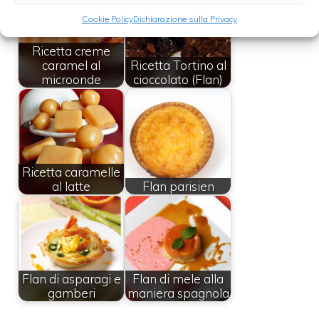
Cookie Policy
Dichiarazione sulla Privacy
Ricetta creme
caramel al
Ricetta Tortino al
microonde
cioccolato (Flan)
Ricetta caramelle
al latte
Flan parisien
Flan di asparagi e
Flan di mele alla
gamberi
maniera spagnola