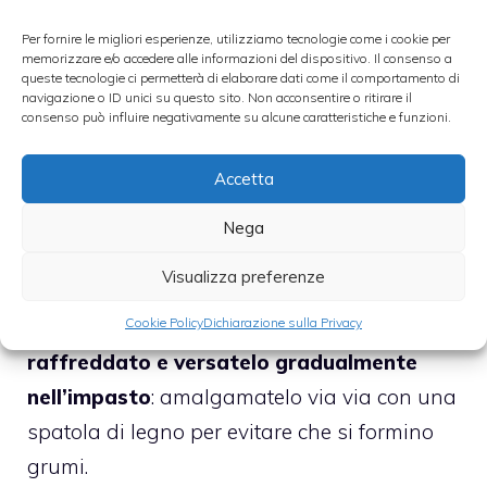
di togliere la farina spolverizzata in eccesso
Per fornire le migliori esperienze, utilizziamo tecnologie come i cookie per
rigirando lo stampo.
memorizzare e/o accedere alle informazioni del dispositivo. Il consenso a
queste tecnologie ci permetterà di elaborare dati come il comportamento di
navigazione o ID unici su questo sito. Non acconsentire o ritirare il
Grattugiate l
a scorza dell’arancia e del
consenso può influire negativamente su alcune caratteristiche e funzioni.
limone
(rigorosamente non trattati)
Accetta
all’interno di una recipiente e
setacciatevi
insieme anche
le farine, il lievito e le
Nega
spezie, poi aggiungete anche i cubetti di
Visualizza preferenze
arancia candita.
Cookie Policy
Dichiarazione sulla Privacy
Adesso riprendete il
liquido speziato e
raffreddato e versatelo gradualmente
nell’impasto
: amalgamatelo via via con una
spatola di legno per evitare che si formino
grumi.