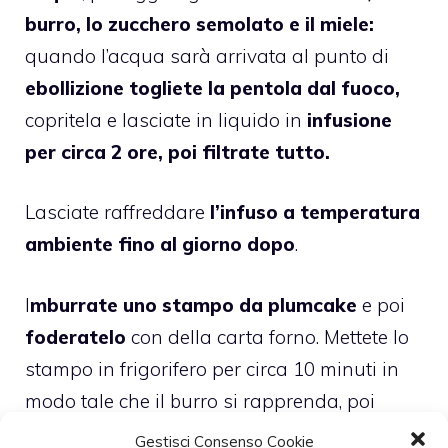
burro, lo zucchero semolato e il miele:
quando l’acqua sarà arrivata al punto di
ebollizione togliete la pentola dal fuoco,
copritela e lasciate in liquido in
infusione
per circa 2 ore, poi filtrate tutto.
Lasciate raffreddare
l’infuso a temperatura
ambiente fino al giorno dopo
.
I
mburrate uno stampo da plumcake
e poi
foderatelo
con della carta forno. Mettete lo
stampo in frigorifero per circa 10 minuti in
modo tale che il burro si rapprenda, poi
toglietelo dal forno e
infarinatelo
badando
Gestisci Consenso Cookie