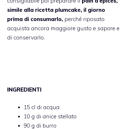
consigliabile poi preparare il
pain d’épices,
simile alla ricetta plumcake, il giorno
prima di consumarlo,
perché riposato
acquista ancora maggiore gusto e sapore e
di conservarlo.
INGREDIENTI
15 cl di acqua
10 g di anice stellato
90 g di burro