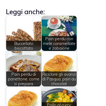
Leggi anche:
Pain perdu con
Buccellato
mele caramellate
biscottato
e zabaione
Pain perdu di
Riciclare gli avanzi
panettone, come
di Pasqua, pain au
si prepara
chocolat
Pollo al curry: