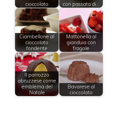
cioccolato
con passata di…
Ciambellone al
Mattonella al
cioccolato
gianduia con
fondente
fragole
Il parrozzo
abruzzese come
emblema del
Bavarese al
Natale
cioccolato