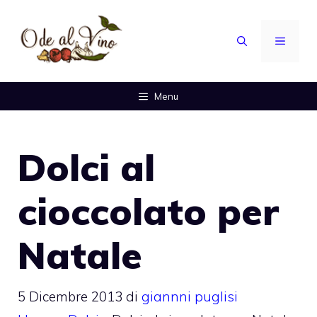
Vai
al
MENU
contenuto
Menu
Dolci al
cioccolato per
Natale
5 Dicembre 2013
di
giannni puglisi