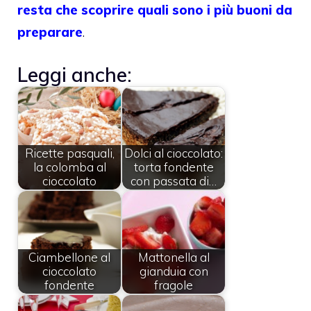
resta che scoprire quali sono i più buoni da
preparare
.
Leggi anche:
Ricette pasquali,
Dolci al cioccolato:
la colomba al
torta fondente
cioccolato
con passata di…
Ciambellone al
Mattonella al
cioccolato
gianduia con
fondente
fragole