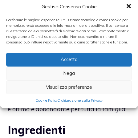
Gestisci Consenso Cookie
Versarla sulla mattonella al cioccolato,
Per fornire le migliori esperienze, utilizziamo tecnologie come i cookie per
pareggiandola con la lama di un grosso
memorizzare e/o accedere alle informazioni del dispositivo. Il consenso a
coltello, rivestendo la superficie e i bordi;
queste tecnologie ci permetterà di elaborare dati come il comportamento di
navigazione o ID unici su questo sito. Non acconsentire o ritirare il
consenso può influire negativamente su alcune caratteristiche e funzioni.
Infine, mettere un’ora in frigo prima di
Accetta
servire.
Nega
Jaffa al cioccolato
Visualizza preferenze
Ecco un dessert che si prepara in un’ora, ed
Cookie Policy
Dichiarazione sulla Privacy
è ottimo e abbondante per tutta la famiglia:
Ingredienti