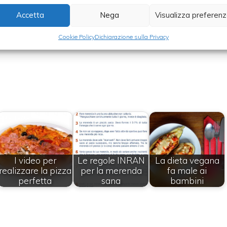
cioccolata ma se avete preparato una
focaccia
con
Accetta
Nega
Visualizza preferen
 ricetta di sempre, andrà più che bene. Provare per
Cookie Policy
Dichiarazione sulla Privacy
I video per
Le regole INRAN
La dieta vegana
realizzare la pizza
per la merenda
fa male ai
perfetta
sana
bambini