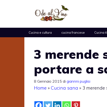
Vai
al
contenuto
Cucina e cultura
cucina francese
Cucina i
3 merende 
portare a s
8 Gennaio 2015
di
giannni puglisi
Home
»
Cucina sana
»
3 merende s