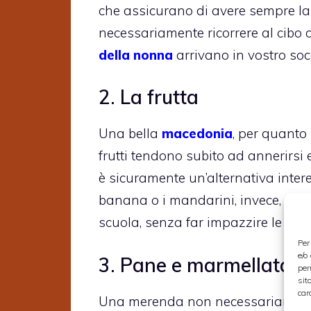
che assicurano di avere sempre la
necessariamente ricorrere al cibo 
della nonna
arrivano in vostro so
2. La frutta
Una bella
macedonia
, per quanto 
frutti tendono subito ad annerirsi 
è sicuramente un’alternativa inter
banana o i mandarini, invece, pos
scuola, senza far impazzire le mae
Per
e/o
3. Pane e marmellata o 
per
sit
car
Una merenda non necessariamente d