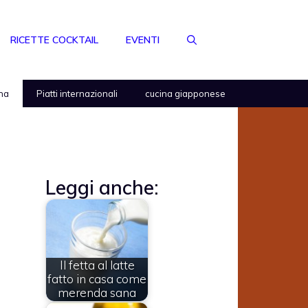
RICETTE COCKTAIL
EVENTI
na
Piatti internazionali
cucina giapponese
Leggi anche:
Il fetta al latte
fatto in casa come
merenda sana