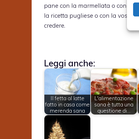
pane con la marmellata o con la 
la ricetta pugliese o con la vostra
credere.
Leggi anche:
Il fetta al latte
L'alimentazione
fatto in casa come
sana è tutta una
merenda sana
questione di…