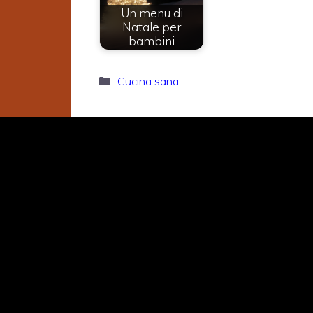
Un menu di
Natale per
bambini
Categorie
Cucina sana