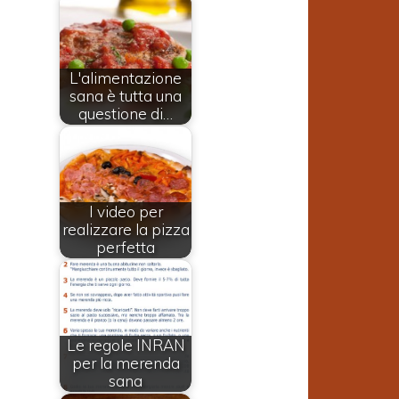
L'alimentazione
sana è tutta una
questione di…
I video per
realizzare la pizza
perfetta
Le regole INRAN
per la merenda
sana