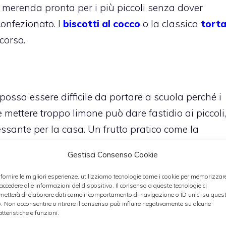
 merenda pronta per i più piccoli senza dover
confezionato. I
biscotti al cocco
o la classica
tort
ccorso.
possa essere difficile da portare a scuola perché i
e mettere troppo limone può dare fastidio ai piccoli,
essante per la casa. Un frutto pratico come la
sono essere proposti anche per la merenda a
Gestisci Consenso Cookie
stre.
 fornire le migliori esperienze, utilizziamo tecnologie come i cookie per memorizzar
 accedere alle informazioni del dispositivo. Il consenso a queste tecnologie ci
la focaccia
metterà di elaborare dati come il comportamento di navigazione o ID unici su ques
o. Non acconsentire o ritirare il consenso può influire negativamente su alcune
atteristiche e funzioni.
eve essere dolce per cui va benissimo il solito