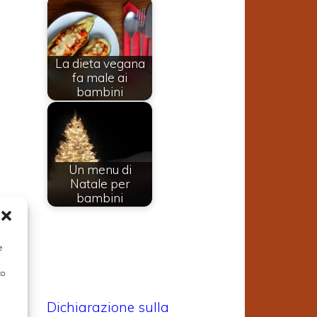
a
La dieta vegana
fa male ai
bambini
Un menu di
Natale per
bambini
e
to
Dichiarazione sulla