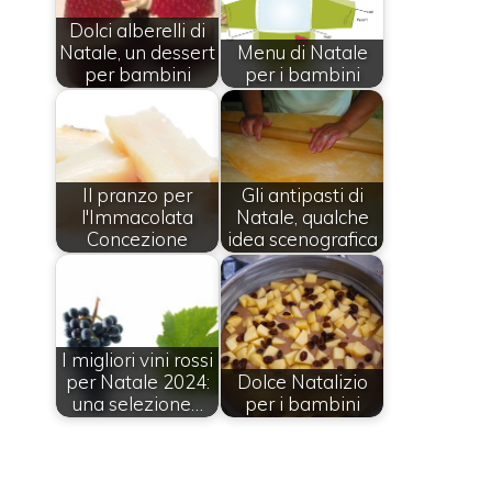
Dolci alberelli di
Natale, un dessert
Menu di Natale
per bambini
per i bambini
Il pranzo per
Gli antipasti di
l'Immacolata
Natale, qualche
Concezione
idea scenografica
I migliori vini rossi
per Natale 2024:
Dolce Natalizio
una selezione…
per i bambini