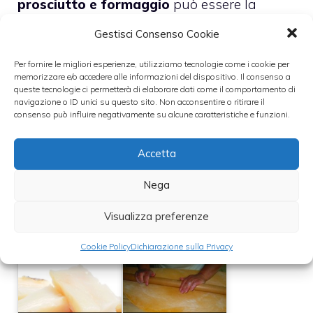
prosciutto e formaggio
può essere la
soluzione che cercate. Se poi allo sformato
Gestisci Consenso Cookie
riuscite a dire la forma della testa di una
Per fornire le migliori esperienze, utilizziamo tecnologie come i cookie per
renna, della faccia o del corpo di Babbo
memorizzare e/o accedere alle informazioni del dispositivo. Il consenso a
queste tecnologie ci permetterà di elaborare dati come il comportamento di
Natale, il gioco è fatto.
navigazione o ID unici su questo sito. Non acconsentire o ritirare il
consenso può influire negativamente su alcune caratteristiche e funzioni.
Leggi anche:
Accetta
Nega
Dolci alberelli di
Visualizza preferenze
Natale, un dessert
Menu di Natale
per bambini
per i bambini
Cookie Policy
Dichiarazione sulla Privacy