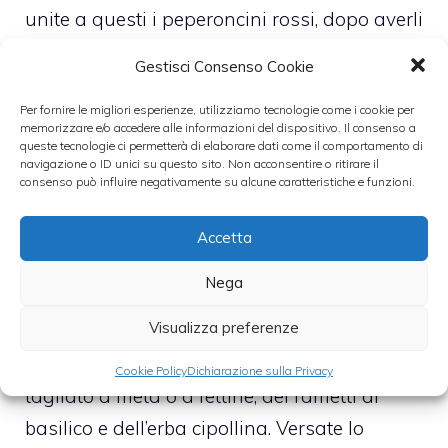
unite a questi i peperoncini rossi, dopo averli
lavati. Scocciolate il tutto dopo pochi secondi
Gestisci Consenso Cookie
e poneteli ad asciugare, fino a quando non
Per fornire le migliori esperienze, utilizziamo tecnologie come i cookie per
siano completamente asciutti, su un
memorizzare e/o accedere alle informazioni del dispositivo. Il consenso a
panno da cucina pulito.
queste tecnologie ci permetterà di elaborare dati come il comportamento di
navigazione o ID unici su questo sito. Non acconsentire o ritirare il
consenso può influire negativamente su alcune caratteristiche e funzioni.
In un pentolino a parte fate bollire il vino con
l’aceto bianco di mele e un po’ di zucchero.
Accetta
Nega
Tagliate quindi a metà i peperoncini per
Visualizza preferenze
eliminare i semi, mettete nel vaso i cipollotti e
aggiungete dell’aglio privato della buccia e
Cookie Policy
Dichiarazione sulla Privacy
tagliato a metà o a fettine, dei rametti di
basilico e dell’erba cipollina. Versate lo