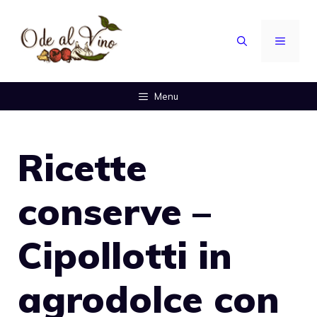
Vai
al
MENU
contenuto
Menu
Ricette
conserve –
Cipollotti in
agrodolce con