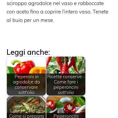
sciroppo agrodolce nel vaso e rabboccate
con aceto fino a coprire l’intero vaso. Tenete
al buio per un mese.
Leggi anche:
Peperoni in
Ricette conserve -
agrodolce da
Come fare i
conservare
peperoncini
sott'olio
sott'olio
Come si prepara
Peperoncini