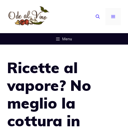
Vai
al
MENU
contenuto
Menu
Ricette al
vapore? No
meglio la
cottura in