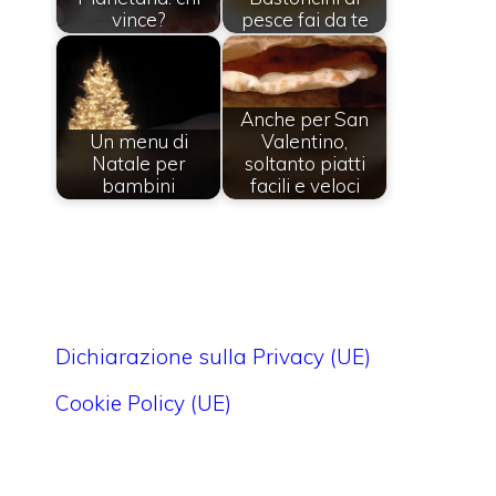
vince?
pesce fai da te
Anche per San
Un menu di
Valentino,
Natale per
soltanto piatti
bambini
facili e veloci
Dichiarazione sulla Privacy (UE)
Cookie Policy (UE)