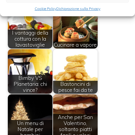
Cookie Policy
Dichiarazione sulla Privacy
I vantaggi della
cottura con la
lavastoviglie
Cucinare a vapore
Bimby VS
Planetaria: chi
Bastoncini di
vince?
pesce fai da te
Anche per San
Un menu di
Valentino,
Natale per
soltanto piatti