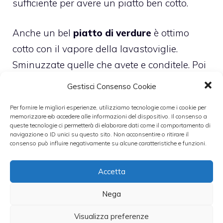
sufficiente per avere un piatto ben cotto.
Anche un bel
piatto di verdure
è ottimo
cotto con il vapore della lavastoviglie.
Sminuzzate quelle che avete e conditele. Poi
mettetele in un vasetto di vetro a chiusura
Gestisci Consenso Cookie
ermetica o in un sacchetto per il sottovuoto.
Per fornire le migliori esperienze, utilizziamo tecnologie come i cookie per
Utilizzate un tipo di lavaggio pieno e
memorizzare e/o accedere alle informazioni del dispositivo. Il consenso a
queste tecnologie ci permetterà di elaborare dati come il comportamento di
normale per verdure cotte a puntino. Se vi
navigazione o ID unici su questo sito. Non acconsentire o ritirare il
piacciono più croccanti basta un lavaggio
consenso può influire negativamente su alcune caratteristiche e funzioni.
breve.
Accetta
Nega
Visualizza preferenze
Leggi anche: