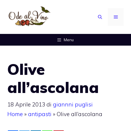
Vai
al
MENU
contenuto
Menu
Olive
all’ascolana
18 Aprile 2013
di
giannni puglisi
Home
»
antipasti
»
Olive all’ascolana