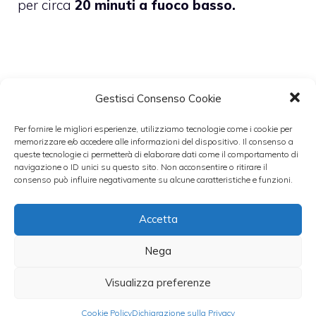
per circa
20 minuti a fuoco basso.
Aggiungete il
sale e il pepe,
poi
mescolate
Gestisci Consenso Cookie
ancora e togliete la padella dal fuoco.
Per fornire le migliori esperienze, utilizziamo tecnologie come i cookie per
memorizzare e/o accedere alle informazioni del dispositivo. Il consenso a
Quando la
carne
si sarà raffreddata,
queste tecnologie ci permetterà di elaborare dati come il comportamento di
navigazione o ID unici su questo sito. Non acconsentire o ritirare il
macinatela con le lame da tritacarne del
consenso può influire negativamente su alcune caratteristiche e funzioni.
mixer
: unite nella stessa ciotola anche il
Accetta
parmigiano grattugiato, un uovo intero un
po’ sbattuto, la scorza grattugiata di un
Nega
limone, un pizzico di noce moscata.
Visualizza preferenze
Amalgamate tutto con cura con un
cucchiaio di legno.
Cookie Policy
Dichiarazione sulla Privacy