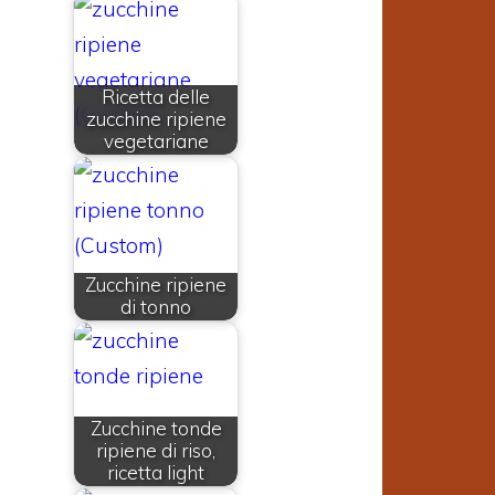
Ricetta delle
zucchine ripiene
vegetariane
Zucchine ripiene
di tonno
Zucchine tonde
ripiene di riso,
ricetta light