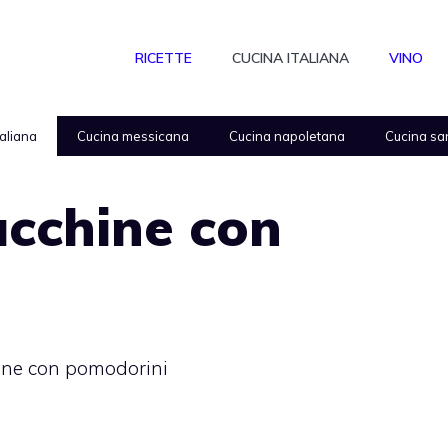
RICETTE
CUCINA ITALIANA
VINO
taliana
Cucina messicana
Cucina napoletana
Cucina sa
zucchine con
hine con pomodorini