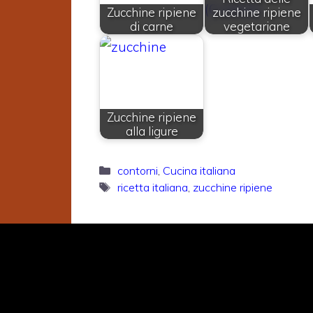
Zucchine ripiene
zucchine ripiene
di carne
vegetariane
Zucchine ripiene
alla ligure
Categorie
contorni
,
Cucina italiana
Tag
ricetta italiana
,
zucchine ripiene