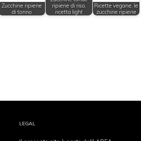
Zucchine ripiene
ripiene di riso,
Ricette vegane, le
di tonno
ricetta light
zucchine ripiene
LEGAL