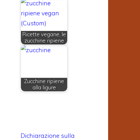
Ricette vegane, le
zucchine ripiene
Zucchine ripiene
alla ligure
Dichiarazione sulla