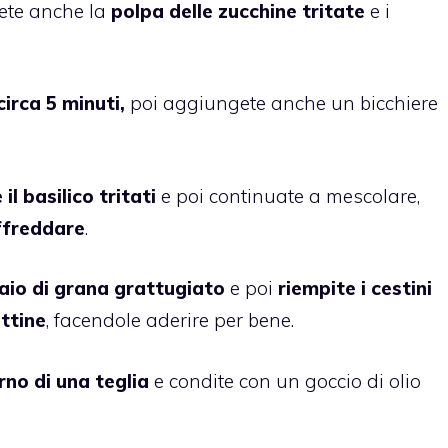
ete anche la
polpa delle zucchine tritate
e i
circa 5 minuti,
poi aggiungete anche un bicchiere
il basilico tritati
e poi continuate a mescolare,
ffreddare
.
aio di grana grattugiato
e poi
riempite i cestini
ottine
, facendole aderire per bene.
erno di una teglia
e condite con un goccio di olio