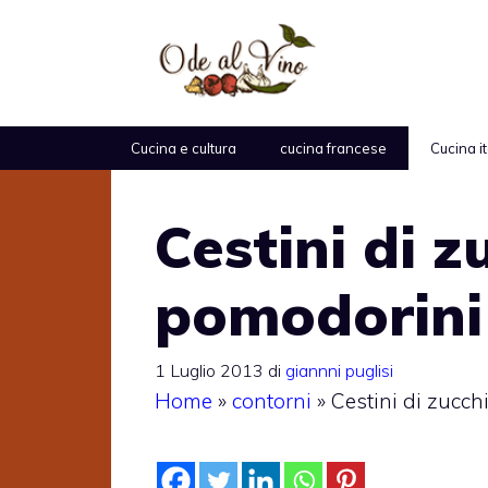
Vai
al
contenuto
Cucina e cultura
cucina francese
Cucina i
Cestini di 
pomodorini
1 Luglio 2013
di
giannni puglisi
Home
»
contorni
»
Cestini di zucc