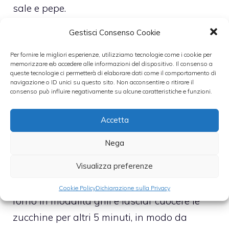
sale e pepe.
Gestisci Consenso Cookie
Disponete le zucchine su una teglia
ricoperta di carta forno e salate
Per fornire le migliori esperienze, utilizziamo tecnologie come i cookie per
memorizzare e/o accedere alle informazioni del dispositivo. Il consenso a
leggermente. Aiutandovi con una sacca da
queste tecnologie ci permetterà di elaborare dati come il comportamento di
navigazione o ID unici su questo sito. Non acconsentire o ritirare il
pasticcere, riempite ogni zucchina con il
consenso può influire negativamente su alcune caratteristiche e funzioni.
ripieno precedentemente preparato,
cospargere di farina di mais e irrorare con
Accetta
poco olio di oliva.
Nega
Visualizza preferenze
Far cuocere in forno a 200° gradi per circa
20 minuti. Quando saranno cotte, mettere il
Cookie Policy
Dichiarazione sulla Privacy
forno in modalità grill e lasciar cuocere le
zucchine per altri 5 minuti, in modo da