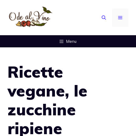
Vai
al
MENU
contenuto
Menu
Ricette
vegane, le
zucchine
ripiene