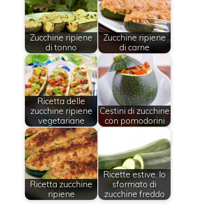
Zucchine ripiene
Zucchine ripiene
di tonno
di carne
Ricetta delle
zucchine ripiene
Cestini di zucchine
vegetariane
con pomodorini
Ricette estive, lo
Ricetta zucchine
sformato di
ripiene
zucchine freddo