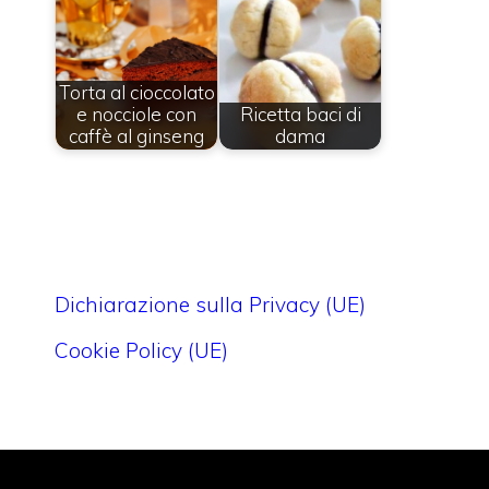
Torta al cioccolato
e nocciole con
Ricetta baci di
caffè al ginseng
dama
Dichiarazione sulla Privacy (UE)
Cookie Policy (UE)