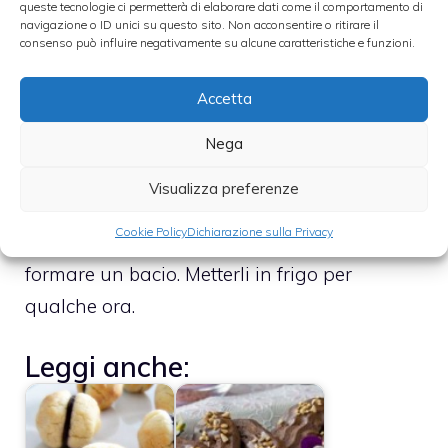
queste tecnologie ci permetterà di elaborare dati come il comportamento di
Versarla ancora bollente sul cioccolato
navigazione o ID unici su questo sito. Non acconsentire o ritirare il
consenso può influire negativamente su alcune caratteristiche e funzioni.
fondente che precedentemente sarà stato
spezzato in una terrina, e lasciar riposare il
Accetta
tutto per 5-10 minuti. Al termine del tempo
stabilito, mescolare tutto con un cucchiaio e
Nega
montare per circa 10 minuti.Versare il
Visualizza preferenze
contenuto su ogni ciuffetto ed unirne due,
Cookie Policy
Dichiarazione sulla Privacy
ponendoli uno sull’altro, in maniera tale da
formare un bacio. Metterli in frigo per
qualche ora.
Leggi anche: