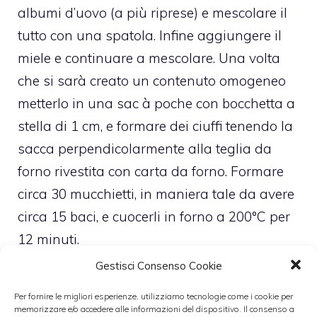
albumi d’uovo (a più riprese) e mescolare il
tutto con una spatola. Infine aggiungere il
miele e continuare a mescolare. Una volta
che si sarà creato un contenuto omogeneo
metterlo in una sac à poche con bocchetta a
stella di 1 cm, e formare dei ciuffi tenendo la
sacca perpendicolarmente alla teglia da
forno rivestita con carta da forno. Formare
circa 30 mucchietti, in maniera tale da avere
circa 15 baci, e cuocerli in forno a 200°C per
12 minuti.
A questo punto preparare la ganache
Gestisci Consenso Cookie
montata andando ad inserire la panna in
Per fornire le migliori esperienze, utilizziamo tecnologie come i cookie per
un pentolino e portarla al limite del bollore.
memorizzare e/o accedere alle informazioni del dispositivo. Il consenso a