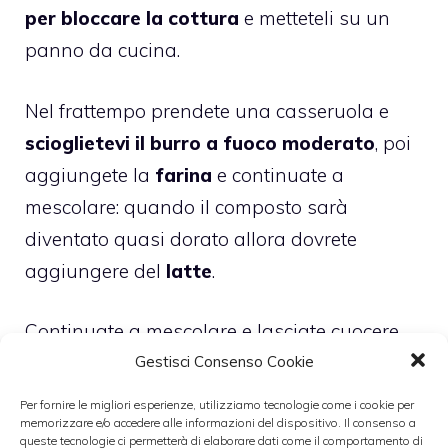
per bloccare la cottura
e metteteli su un
panno da cucina.
Nel frattempo prendete una casseruola e
scioglietevi il burro a fuoco moderato
, poi
aggiungete la
farina
e continuate a
mescolare: quando il composto sarà
diventato quasi dorato allora dovrete
aggiungere del
latte
.
Continuate a mescolare e lasciate cuocere,
poi
aggiungete il formaggio
(senza crosta e
Gestisci Consenso Cookie
tagliato a tocchetti). Quando il composto
Per fornire le migliori esperienze, utilizziamo tecnologie come i cookie per
memorizzare e/o accedere alle informazioni del dispositivo. Il consenso a
risulterà liscio, dovrete toglierlo dal fuoco.
queste tecnologie ci permetterà di elaborare dati come il comportamento di