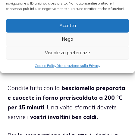
Infine aggiunget
e sale e pepe.
Ora dovrete
navigazione o ID unici su questo sito. Non acconsentire o ritirare il
consenso può influire negativamente su alcune caratteristiche e funzioni.
preparare gli involtini: potete preparare
4
monoporzioni oppure una pirofila unica.
Accetta
Nega
In ogni caso dovrete
imburrare le pirofila di
cottura, poi avvolgere ogni cespo di indivia
Visualizza preferenze
in una fetta di prosciutto cotto
e disporle
Cookie Policy
Dichiarazione sulla Privacy
sulla teglia.
Condite tutto con la
besciamella preparata
e cuocete in forno preriscaldato a 200 °C
per 15 minuti
. Una volta sfornati dovrete
servire i
vostri involtini ben caldi.