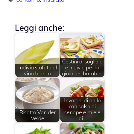
Leggi anche:
Cestini di sogliola
Indivia stufata al
e indivia per la
vino bianco
gioia dei bambini
Involtini di pollo
con salsa di
Risotto Van der
senape e miele
Velde
di…