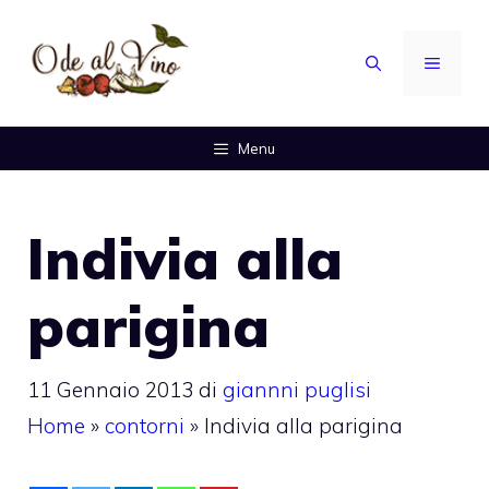
Vai
al
MENU
contenuto
Menu
Indivia alla
parigina
11 Gennaio 2013
di
giannni puglisi
Home
»
contorni
»
Indivia alla parigina