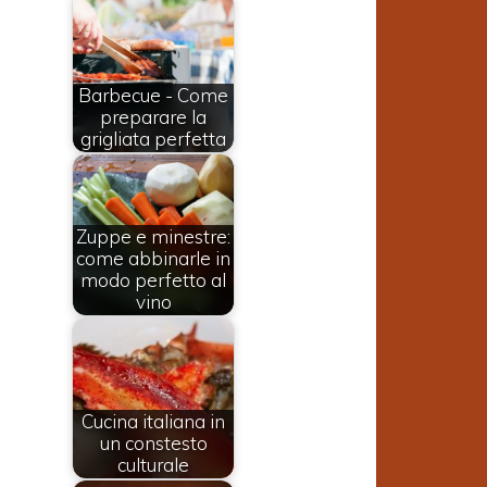
a
Barbecue - Come
a
preparare la
.
grigliata perfetta
a
o
Zuppe e minestre:
come abbinarle in
modo perfetto al
a
vino
a
i
a
Cucina italiana in
un constesto
culturale