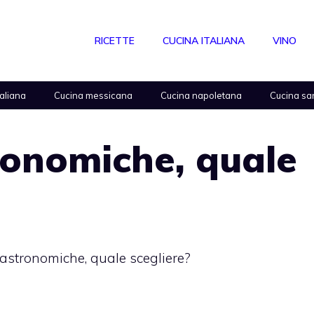
RICETTE
CUCINA ITALIANA
VINO
taliana
Cucina messicana
Cucina napoletana
Cucina sa
ronomiche, quale
astronomiche, quale scegliere?