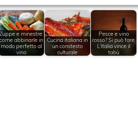
Zuppe e minestre:
Pesce e vino
come abbinarle in
Cucina italiana in
rosso? Si può fare.
modo perfetto al
un constesto
L’Italia vince il
vino
culturale
tabù