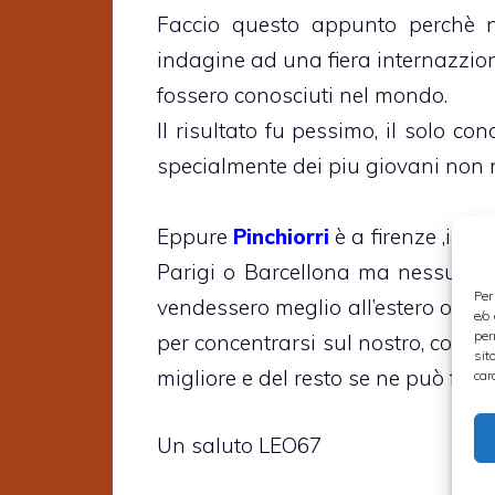
Faccio questo appunto perchè n
indagine ad una fiera internazzion
fossero conosciuti nel mondo.
Il risultato fu pessimo, il solo con
specialmente dei piu giovani non 
Eppure
Pinchiorri
è a firenze ,il D
Parigi o Barcellona ma nessuno s
Per
vendessero meglio all’estero o che 
e/o
per
per concentrarsi sul nostro, come 
sit
migliore e del resto se ne può fare
car
Un saluto LEO67