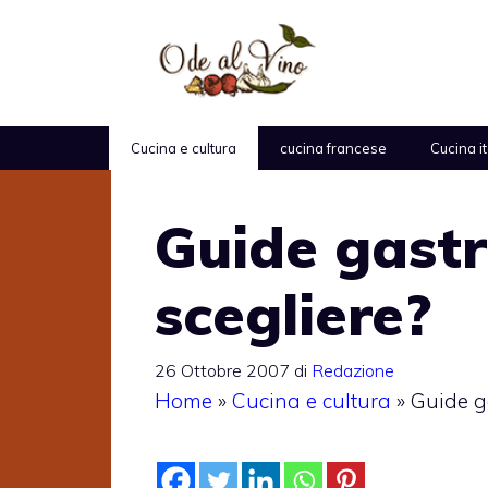
Vai
al
contenuto
Cucina e cultura
cucina francese
Cucina i
Guide gast
scegliere?
26 Ottobre 2007
di
Redazione
Home
»
Cucina e cultura
»
Guide g