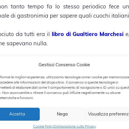
on tanto tempo fa lo stesso periodico fece u
ale di gastronimia per sapere quali cuochi italian
ociuto da tutti era il
libro di Gualtiero Marchesi
e
ne sapevano nulla.
on Alfonso in costiera amalfitana posti famosi com
Gestisci Consenso Cookie
a chi sono. Bisognerebbe che ,o questi signori s
 fornire le migliori esperienze, utilizziamo tecnologie come i cookie per memorizzar
questi giornali trascurassero il “mercato straniero
 accedere alle informazioni del dispositivo. Il consenso a queste tecnologie ci
metterà di elaborare dati come il comportamento di navigazione o ID unici su ques
fanno in spagna o francia dove il proprio è sempr
o. Non acconsentire o ritirare il consenso può influire negativamente su alcune
 a meno.
atteristiche e funzioni.
Accetta
Nega
Visualizza preferen
Cookie Policy
Dichiarazione sulla Privacy