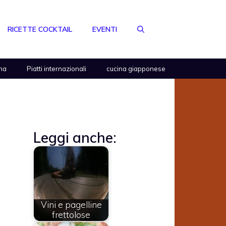
RICETTE COCKTAIL
EVENTI
na
Piatti internazionali
cucina giapponese
Leggi anche:
Vini e pagelline
frettolose