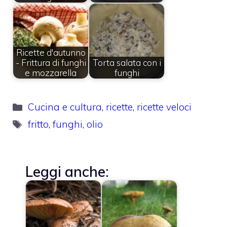
Ricette d'autunno
- Frittura di funghi
Torta salata con i
e mozzarella
funghi
Categorie
Cucina e cultura
,
ricette
,
ricette veloci
Tag
fritto
,
funghi
,
olio
Leggi anche: