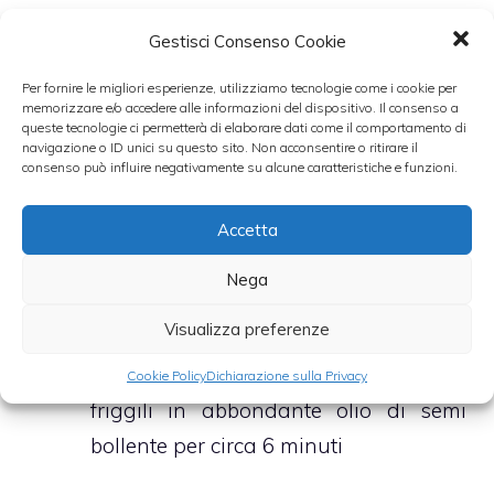
perfettamente amalgamata
Gestisci Consenso Cookie
Versa i funghi, a questo punto,
all’interno della terrina con la pastella
Per fornire le migliori esperienze, utilizziamo tecnologie come i cookie per
memorizzare e/o accedere alle informazioni del dispositivo. Il consenso a
di uova e latte
queste tecnologie ci permetterà di elaborare dati come il comportamento di
navigazione o ID unici su questo sito. Non acconsentire o ritirare il
Una volta completamente ricoperti
consenso può influire negativamente su alcune caratteristiche e funzioni.
prendili e versali in un piatto sul
Accetta
quale avrai adagiato abbondante
pan grattato aromatizzato con poco
Nega
parmigiano grattugiato
Visualizza preferenze
Ricopri completamente i funghi con
codesta panatura e, prima di servirli,
Cookie Policy
Dichiarazione sulla Privacy
friggili in abbondante olio di semi
bollente per circa 6 minuti