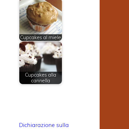
i
Cupcakes al miele
Cupcakes alla
cannella
Dichiarazione sulla