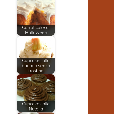
Carrot cake di
Halloween
Cupcakes alla
banana senza
frosting
e
o
i
Cupcakes alla
Nutella