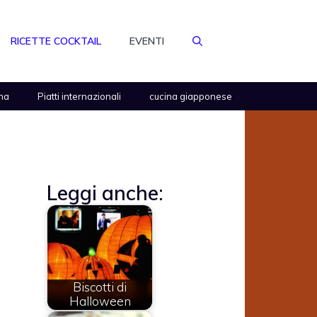
RICETTE COCKTAIL
EVENTI
na
Piatti internazionali
cucina giapponese
Leggi anche:
Biscotti di
Halloween