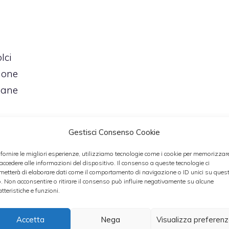
lci
mone
pane
Gestisci Consenso Cookie
 fornire le migliori esperienze, utilizziamo tecnologie come i cookie per memorizzar
 accedere alle informazioni del dispositivo. Il consenso a queste tecnologie ci
 min
metterà di elaborare dati come il comportamento di navigazione o ID unici su ques
o. Non acconsentire o ritirare il consenso può influire negativamente su alcune
atteristiche e funzioni.
Accetta
Nega
Visualizza preferen