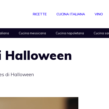
RICETTE
CUCINA ITALIANA
VINO
taliana
Cucina messicana
Cucina napoletana
Cucina sa
i Halloween
s di Halloween