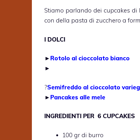
Stiamo parlando dei cupcakes di 
con della pasta di zucchero a form
I DOLCI
►
Rotolo al cioccolato bianco
►
?
Semifreddo al cioccolato varieg
►
Pancakes alle mele
INGREDIENTI PER 6 CUPCAKES
100 gr di burro