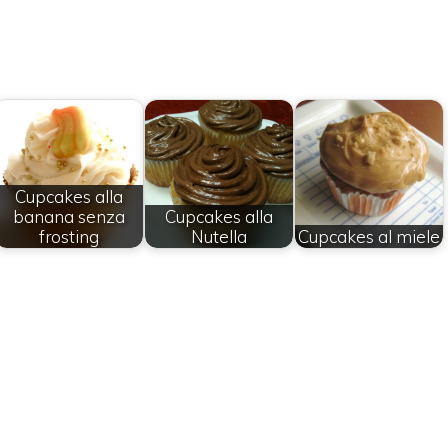
Cupcakes alla
banana senza
Cupcakes alla
frosting
Nutella
Cupcakes al miele