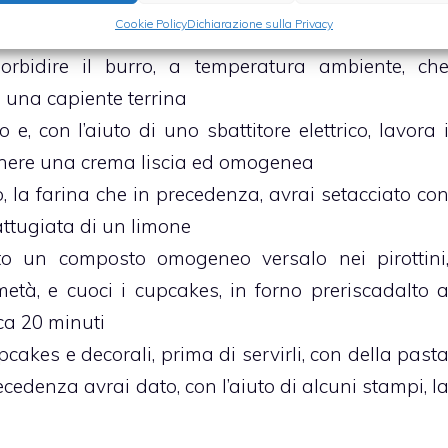
Cookie Policy
Dichiarazione sulla Privacy
rbidire il burro, a temperatura ambiente, ch
 una capiente terrina
, con l’aiuto di uno sbattitore elettrico, lavora 
tenere una crema liscia ed omogenea
, la farina che in precedenza, avrai setacciato co
rattugiata di un limone
o un composto omogeneo versalo nei pirottini
età, e cuoci i cupcakes, in forno preriscadalto 
rca 20 minuti
pcakes e decorali, prima di servirli, con della past
ecedenza avrai dato, con l’aiuto di alcuni stampi, l