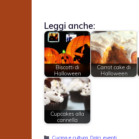
Leggi anche:
Biscotti di
Carrot cake di
Halloween
Halloween
Cupcakes alla
cannella
Categorie
Cucina e cultura
,
Dolci
,
eventi