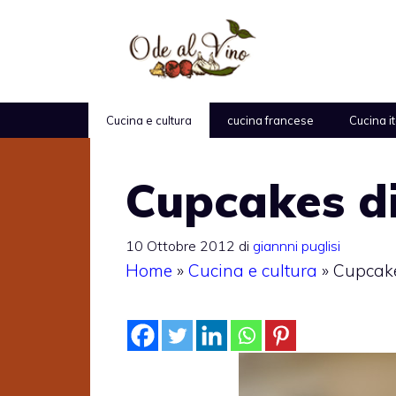
Vai
al
contenuto
Cucina e cultura
cucina francese
Cucina i
Cupcakes d
10 Ottobre 2012
di
giannni puglisi
Home
»
Cucina e cultura
»
Cupcake