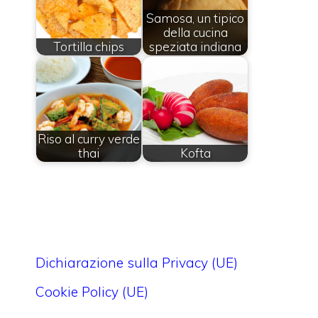
Samosa, un tipico
della cucina
Tortilla chips
speziata indiana
Riso al curry verde
thai
Kofta
Dichiarazione sulla Privacy (UE)
Cookie Policy (UE)