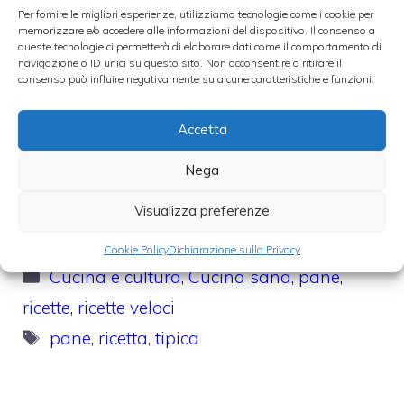
Per fornire le migliori esperienze, utilizziamo tecnologie come i cookie per
memorizzare e/o accedere alle informazioni del dispositivo. Il consenso a
Samosa, un tipico
queste tecnologie ci permetterà di elaborare dati come il comportamento di
della cucina
navigazione o ID unici su questo sito. Non acconsentire o ritirare il
Tortilla chips
speziata indiana
consenso può influire negativamente su alcune caratteristiche e funzioni.
Accetta
Nega
Riso al curry verde
Visualizza preferenze
thai
Kofta
Cookie Policy
Dichiarazione sulla Privacy
Categorie
Cucina e cultura
,
Cucina sana
,
pane
,
ricette
,
ricette veloci
Tag
pane
,
ricetta
,
tipica