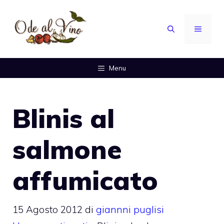
Vai
al
MENU
contenuto
Menu
Blinis al
salmone
affumicato
15 Agosto 2012
di
giannni puglisi