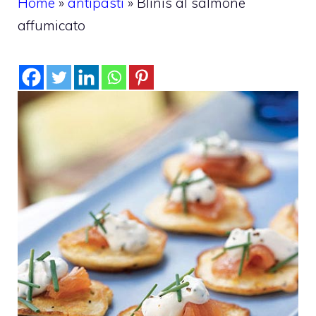
Home
»
antipasti
»
Blinis al salmone
affumicato