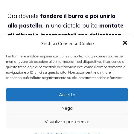
Ora dovrete
fondere il burro e poi unirlo
alla pastella
. In una ciotola pulita
montate
gli albumi e incorporateli con delicatezza
Gestisci Consenso Cookie
alla pastella, c
on l’aiuto di un cucchiaio, ma
senza mescolare troppo per evitare che si
Per fornire le migliori esperienze, utilizziamo tecnologie come i cookie per
memorizzare e/o accedere alle informazioni del dispositivo. Il consenso a
smontino. Scaldate a fuoco medio una
queste tecnologie ci permetterà di elaborare dati come il comportamento di
padella antiaderente e spennellate in
navigazione o ID unici su questo sito. Non acconsentire o ritirare il
consenso può influire negativamente su alcune caratteristiche e funzioni.
fondo con del burro fuso
. Lasciate ricadere
nella padella la pastella in cucchiai o a
Accetta
cucchiaini in base alla g
randezza dei blinis
Nega
che desiderate ottenere.
Visualizza preferenze