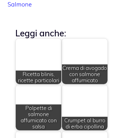
Salmone
Leggi anche:
Crema di avogado
Ricetta blinis,
con salmone
ricette particolari
affumicato
Polpette di
salmone
affumicato con
Crumpet al burro
salsa
di erba cipollina