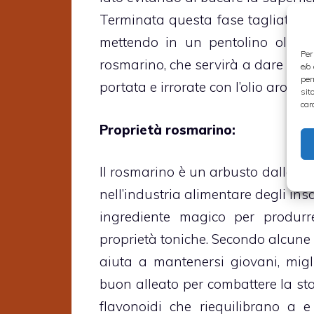
Terminata questa fase tagliate la 
mettendo in un pentolino olio ex
Per
rosmarino, che servirà a dare prof
e/o
per
portata e irrorate con l’olio aroma
sit
car
Proprietà rosmarino:
Il rosmarino è un arbusto dalle mol
nell’industria alimentare degli in
ingrediente magico per produrre
proprietà toniche. Secondo alcune 
aiuta a mantenersi giovani, migl
buon alleato per combattere la sta
flavonoidi che riequilibrano a e