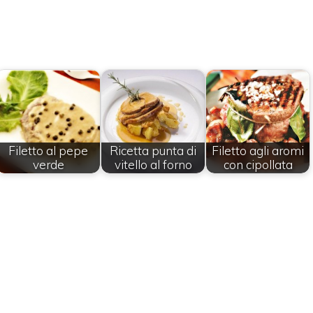
Filetto al pepe
Ricetta punta di
Filetto agli aromi
verde
vitello al forno
con cipollata