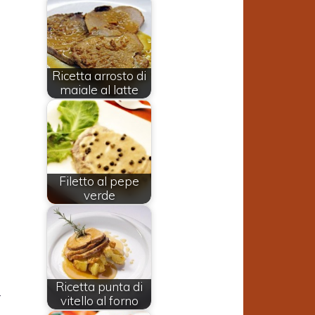
Ricetta arrosto di
maiale al latte
Filetto al pepe
verde
a
Ricetta punta di
r
vitello al forno