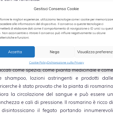
bistecca a fettine sottili e preparate il condiment
Gestisci Consenso Cookie
travergine di oliva, sale, pepe e un rametto d
 fornire le migliori esperienze, utilizziamo tecnologie come i cookie per memorizzar
umo alla salsa. Disponete la carne su un piatto d
 accedere alle informazioni del dispositivo. Il consenso a queste tecnologie ci
metterà di elaborare dati come il comportamento di navigazione o ID unici su ques
tizzato caldissimo.
o. Non acconsentire o ritirare il consenso può influire negativamente su alcune
atteristiche e funzioni.
Accetta
Nega
Visualizza preferen
teplici funzioni, infatti viene impiegato in cucina 
Cookie Policy
Dichiarazione sulla Privacy
saccati come spezia, come pianta medicinale e com
 shampoo, lozioni astringenti e prodotti dall
ricerche è stato provato che la pianta di rosmarin
iora la circolazione del sangue e può essere u
nchezza e cali di pressione. Il rosmarino è ricco d
 disintossicano il fegato portando innumerevol