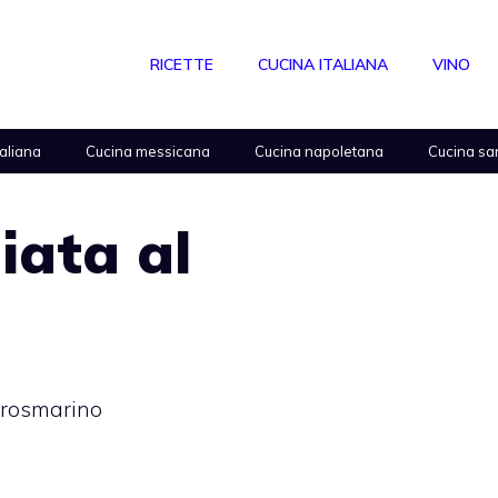
RICETTE
CUCINA ITALIANA
VINO
taliana
Cucina messicana
Cucina napoletana
Cucina sa
iata al
l rosmarino