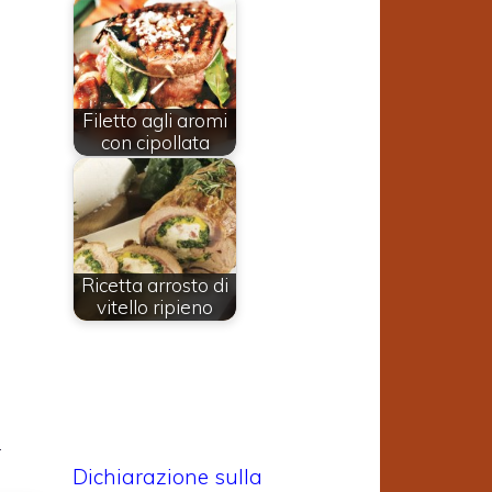
i
n
Filetto agli aromi
con cipollata
Ricetta arrosto di
vitello ripieno
r
Dichiarazione sulla