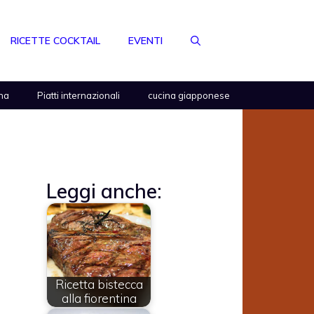
RICETTE COCKTAIL
EVENTI
na
Piatti internazionali
cucina giapponese
Leggi anche:
Ricetta bistecca
alla fiorentina