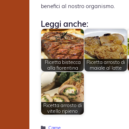
benefici al nostro organismo.
Leggi anche:
Ricetta bistecca
Ricetta arrosto di
alla fiorentina
maiale al latte
Ricetta arrosto di
vitello ripieno
Categorie
Carne