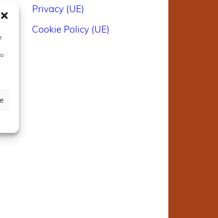
Privacy (UE)
o
Cookie Policy (UE)
i
e
a
to
ze
o
e
e
o
n
i
i