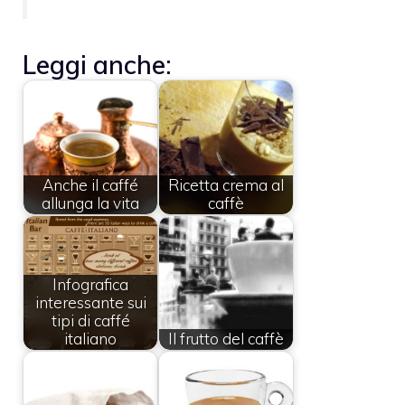
Leggi anche:
Anche il caffé
Ricetta crema al
allunga la vita
caffè
Infografica
interessante sui
tipi di caffé
italiano
Il frutto del caffè