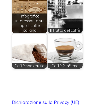
Infografica
interessante sui
tipi di caffé
italiano
Il frutto del caffè
Caffè shakerato
Caffè GinSeng
Dichiarazione sulla Privacy (UE)