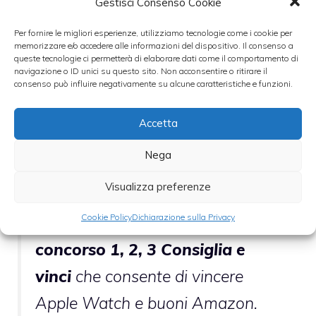
Gestisci Consenso Cookie
iscritti
.
Per fornire le migliori esperienze, utilizziamo tecnologie come i cookie per
memorizzare e/o accedere alle informazioni del dispositivo. Il consenso a
queste tecnologie ci permetterà di elaborare dati come il comportamento di
L’iniziativa sarà riproposta nel
navigazione o ID unici su questo sito. Non acconsentire o ritirare il
consenso può influire negativamente su alcune caratteristiche e funzioni.
mese di aprile in altri locali
selezionati del ?centro e dei
Accetta
municipi genovesi.
Nega
Visualizza preferenze
Inoltre
fino al 30 aprile è
Cookie Policy
Dichiarazione sulla Privacy
possibile partecipare al
concorso
1, 2, 3 Consiglia e
vinci
che consente di vincere
Apple Watch e buoni Amazon.