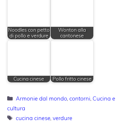
Noodles con petto
Wonton alla
di pollo e verdure
cantonese
Cucina cinese
Pollo fritto cinese
Categorie
Armonie dal mondo
,
contorni
,
Cucina e
cultura
Tag
cucina cinese
,
verdure