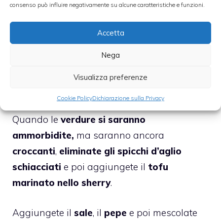
consenso può influire negativamente su alcune caratteristiche e funzioni.
Aggiungete anche tutte le verdure preparate
Accetta
e poi
lasciatele saltare a fuoco vivo
Nega
continuando a mescolare e soprattutto a
scuotere la padella
in modo tale che
non si
Visualizza preferenze
attacchino l’una all’altra.
Cookie Policy
Dichiarazione sulla Privacy
Quando le
verdure si saranno
ammorbidite,
ma saranno ancora
croccanti
,
eliminate gli spicchi d’aglio
schiacciati
e poi aggiungete il
tofu
marinato nello sherry
.
Aggiungete il
sale
, il
pepe
e poi mescolate