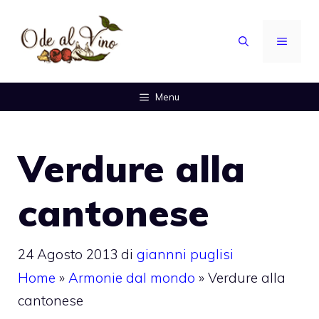
Vai
al
MENU
contenuto
Menu
Verdure alla
cantonese
24 Agosto 2013
di
giannni puglisi
Home
»
Armonie dal mondo
»
Verdure alla
cantonese