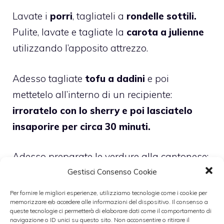
Lavate i
porri
, tagliateli a
rondelle sottili.
Pulite, lavate e tagliate la
carota a julienne
utilizzando l’apposito attrezzo.
Adesso tagliate
tofu a dadini
e poi
mettetelo all’interno di un recipiente:
irroratelo con lo sherry e poi lasciatelo
insaporire per circa 30 minuti.
Adesso preparate le verdure alla cantonese:
procuratevi un
wok
o in alternativa una
Gestisci Consenso Cookie
padella ampia e concava,
poi lasciatevi
Per fornire le migliori esperienze, utilizziamo tecnologie come i cookie per
memorizzare e/o accedere alle informazioni del dispositivo. Il consenso a
scaldare all’interno
tre cucchiai di olio
queste tecnologie ci permetterà di elaborare dati come il comportamento di
insieme all’aglio schiacciato.
navigazione o ID unici su questo sito. Non acconsentire o ritirare il