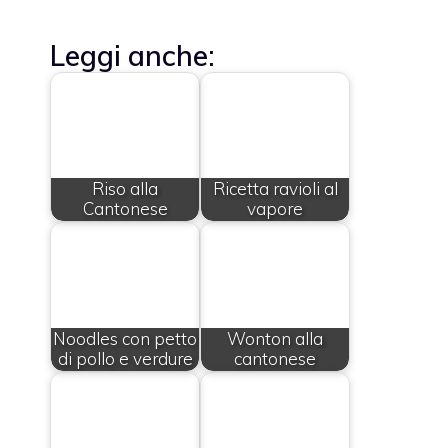
Leggi anche:
Riso alla
Ricetta ravioli al
Cantonese
vapore
Noodles con petto
Wonton alla
di pollo e verdure
cantonese