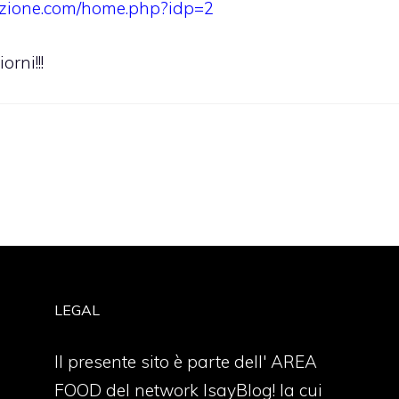
tazione.com/home.php?idp=2
orni!!!
LEGAL
Il presente sito è parte dell' AREA
FOOD del network IsayBlog! la cui