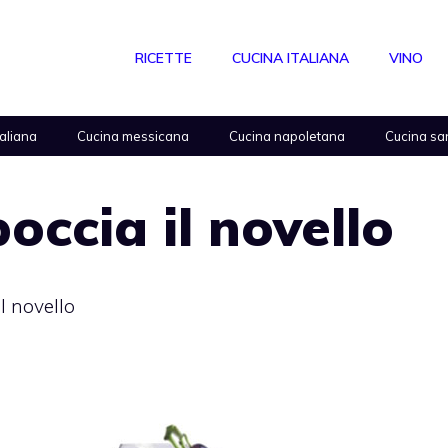
RICETTE
CUCINA ITALIANA
VINO
taliana
Cucina messicana
Cucina napoletana
Cucina sa
occia il novello
l novello