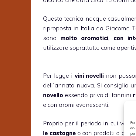
alcolica che dura circa 15 giorni 
Questa tecnica nacque casualment
riproposta in Italia da Giacomo 
sono
molto aromatici
,
con int
utilizzare soprattutto come aperiti
Per legge i
vini novelli
non posson
dell`annata nuova. Si consiglia u
novello
essendo privo di tannini
r
e con aromi evanescenti.
Proprio per il periodo in cui ven
Per
e/o
le castagne
o con prodotti a base 
per