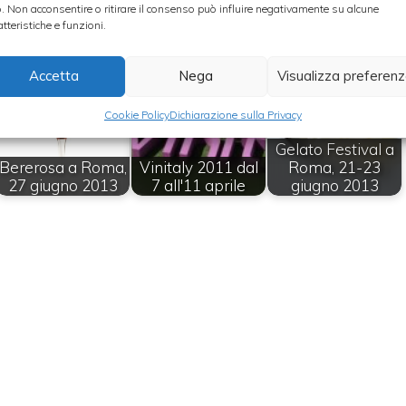
o. Non acconsentire o ritirare il consenso può influire negativamente su alcune
atteristiche e funzioni.
Accetta
Nega
Visualizza preferen
Cookie Policy
Dichiarazione sulla Privacy
Gelato Festival a
Bererosa a Roma,
Vinitaly 2011 dal
Roma, 21-23
27 giugno 2013
7 all'11 aprile
giugno 2013