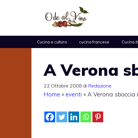
Vai
al
contenuto
Cucina e cultura
cucina francese
Cucina i
A Verona sb
22 Ottobre 2008
di
Redazione
Home
»
eventi
»
A Verona sboccia i