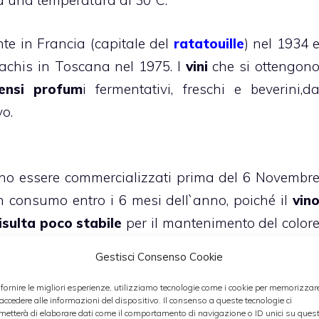
ad una temperatura di 30°C.
e in Francia (capitale del
ratatouille
) nel 1934 
Tachis in Toscana nel 1975. I
vini
che si ottengon
ensi profum
i fermentativi, freschi e beverini,d
vo.
o essere commercializzati prima del 6 Novembr
n consumo entro i 6 mesi dell`anno, poiché il
vin
isulta poco stabile
per il mantenimento del color
Gestisci Consenso Cookie
gono commercializzati si usa
abbinare tali vini co
 fornire le migliori esperienze, utilizziamo tecnologie come i cookie per memorizzar
 accedere alle informazioni del dispositivo. Il consenso a queste tecnologie ci
di farina di castagne.
metterà di elaborare dati come il comportamento di navigazione o ID unici su ques