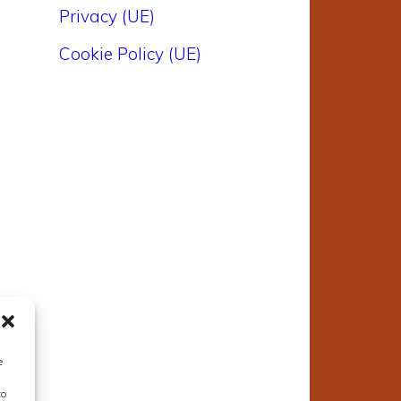
Privacy (UE)
Cookie Policy (UE)
e
o
a
e
o
e
n
e
to