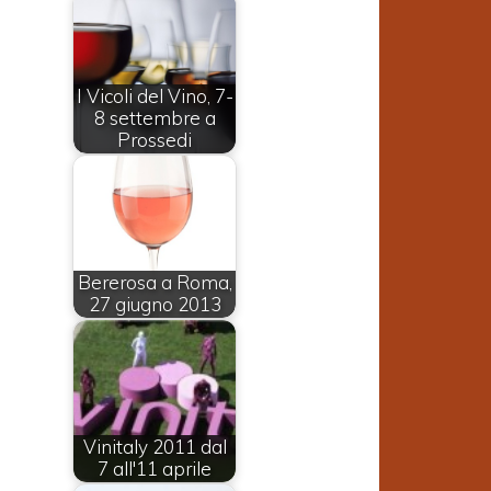
I Vicoli del Vino, 7-
8 settembre a
Prossedi
Bererosa a Roma,
a
27 giugno 2013
a
à
Vinitaly 2011 dal
0
7 all'11 aprile