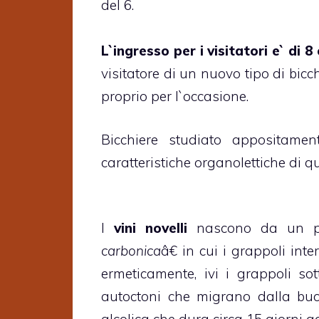
del 6.
L`ingresso per i visitatori e` di 8
visitatore di un nuovo tipo di bi
proprio per l`occasione.
Bicchiere studiato appositame
caratteristiche organolettiche di q
I
vini novelli
nascono da un pro
carbonica
â€ in cui i grappoli int
ermeticamente, ivi i grappoli sot
autoctoni che migrano dalla buc