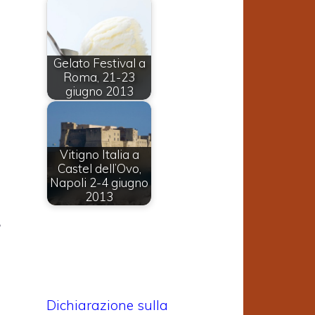
i
Gelato Festival a
e
Roma, 21-23
giugno 2013
e
Vitigno Italia a
Castel dell’Ovo,
Napoli 2-4 giugno
2013
e
o
i
e
Dichiarazione sulla