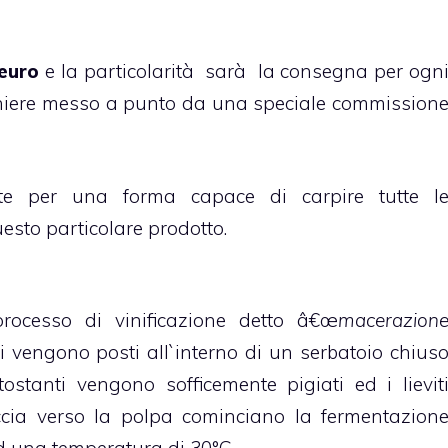
 euro
e la particolarità sarà la consegna per ogn
cchiere messo a punto da una speciale commission
nte per una forma capace di carpire tutte l
uesto particolare prodotto.
cesso di vinificazione detto â€œ
macerazion
eri vengono posti all`interno di un serbatoio chius
tostanti vengono sofficemente pigiati ed i lievit
cia verso la polpa cominciano la fermentazion