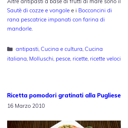
Altre antipasti a base di frutti di mare sono il
Sautè di cozze e vongole
e i
Bocconcini di
rana pescatrice impanati con farina di
mandorle
.
Categorie
antipasti
,
Cucina e cultura
,
Cucina
italiana
,
Molluschi
,
pesce
,
ricette
,
ricette veloci
Ricetta pomodori gratinati alla Pugliese
16 Marzo 2010