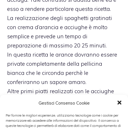
esso a rendere particolare questa ricetta.
La realizzazione degli spaghetti gratinati
con crema d’arancia e acciughe è molto
semplice e prevede un tempo di
preparazione di massimo 20 25 minuti.
In questa ricetta le arance dovranno essere
private completamente della pellicina
bianca che le circonda perchè le
conferiranno un sapore amaro.
Altre primi piatti realizzati con le acciughe
sono le
Bavette con carciofi di Sant’Erasmo,
Gestisci Consenso Cookie
sardine e acciughe
e le
Mezze maniche con
Per fornire le migliori esperienze, utilizziamo tecnologie come i cookie per
pomodorini e acciughe
.
memorizzare e/o accedere alle informazioni del dispositivo. Il consenso a
queste tecnologie ci permetterà di elaborare dati come il comportamento di