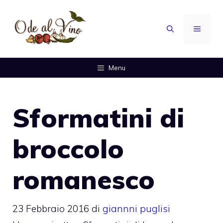
Vai
al
MENU
contenuto
Menu
Sformatini di
broccolo
romanesco
23 Febbraio 2016
di
giannni puglisi