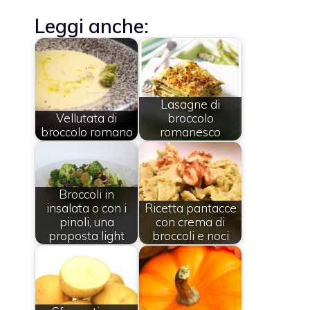
Leggi anche:
Lasagne di
Vellutata di
broccolo
broccolo romano
romanesco
Broccoli in
insalata o con i
Ricetta pantacce
pinoli, una
con crema di
proposta light
broccoli e noci