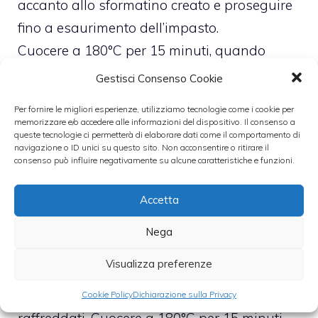
accanto allo sformatino creato e proseguire
fino a esaurimento dell’impasto.
Cuocere a 180°C per 15 minuti, quando
vedrete la superficie bella dorata.
Gestisci Consenso Cookie
Per fornire le migliori esperienze, utilizziamo tecnologie come i cookie per
B) Se non avete un coppa pasta.
memorizzare e/o accedere alle informazioni del dispositivo. Il consenso a
queste tecnologie ci permetterà di elaborare dati come il comportamento di
navigazione o ID unici su questo sito. Non acconsentire o ritirare il
i
Potete usare uno stampo per muffins o
consenso può influire negativamente su alcune caratteristiche e funzioni.
degli stampini monoporzione in alluminio.
Accetta
Non ho ancora sperimentato questa
versione, ma credo che imburrando e
Nega
cospargendo di pan grattato le pareti prima
Visualizza preferenze
di versare l’impasto dovrebbero sformarsi
bene, mi raccomando, una volta
Cookie Policy
Dichiarazione sulla Privacy
raffreddati. Cuocere a 180°C per 15 minuti,