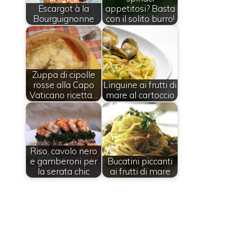
Escargot à la
appetitosi? Basta
Bourguignonne
con il solito burro!
Zuppa di cipolle
rosse alla Capo
Linguine ai frutti di
Vaticano ricetta…
mare al cartoccio
Riso, cavolo nero
e gamberoni per
Bucatini piccanti
la serata chic
ai frutti di mare