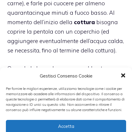
carne), e farle poi cuocere per almeno
quarantacinque minuti a fuoco basso. Al
momento dell’inizio della
cottura
bisogna
coprire la pentola con un coperchio (ed
aggiungere eventualmente dell’acqua calda,
se necessita, fino al termine della cottura).
Quando le lumache saranno abbastanza
Gestisci Consenso Cookie
asciutte, sarà il momento di aggiungere il
peperoncino in polvere e il concentrato di
Per fornire le migliori esperienze, utilizziamo tecnologie come i cookie per
memorizzare e/o accedere alle informazioni del dispositivo. Il consenso a
pomodoro: lasciare rosolare le lumache fino
queste tecnologie ci permetterà di elaborare dati come il comportamento di
navigazione o ID unici su questo sito. Non acconsentire o ritirare il
a che il concentrato sia ben amalgamato,
consenso può influire negativamente su alcune caratteristiche e funzioni.
per poi aggiustare di sale. Dopo di ciò si può
spegnere il fuoco e aggiungere un filo di olio
Accetta