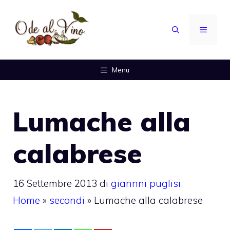
Vai
al
MENU
contenuto
Menu
Lumache alla
calabrese
16 Settembre 2013
di
giannni puglisi
Home
»
secondi
»
Lumache alla calabrese