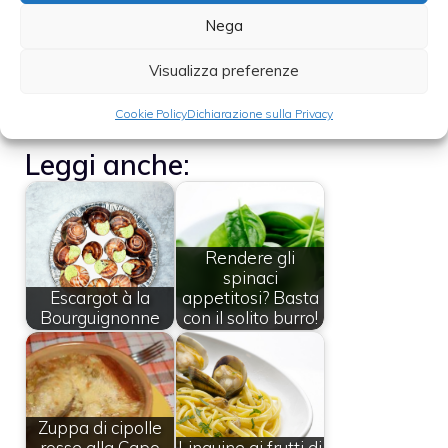
di oliva crudo e l’origano ridotto in polvere
Nega
sottile; servite in piatti fondi o pirofiline
monoporzione, accompagnati da fette di
Visualizza preferenze
pane casereccio.
Cookie Policy
Dichiarazione sulla Privacy
Leggi anche:
Rendere gli
spinaci
Escargot à la
appetitosi? Basta
Bourguignonne
con il solito burro!
Zuppa di cipolle
rosse alla Capo
Linguine ai frutti di