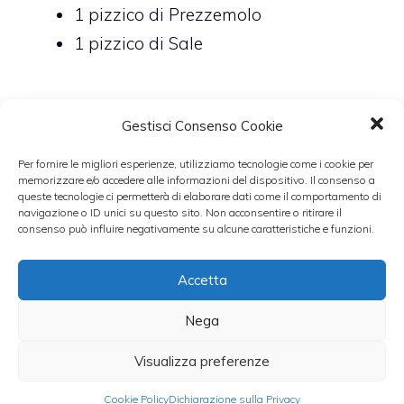
1
pizzico di
Prezzemolo
1
pizzico di
Sale
Gestisci Consenso Cookie
Preparazione
Per fornire le migliori esperienze, utilizziamo tecnologie come i cookie per
memorizzare e/o accedere alle informazioni del dispositivo. Il consenso a
queste tecnologie ci permetterà di elaborare dati come il comportamento di
Lessate le patate e il cavolo dopo
navigazione o ID unici su questo sito. Non acconsentire o ritirare il
averli tagliati a pezzi.
consenso può influire negativamente su alcune caratteristiche e funzioni.
Scolateli e lasciateli raffreddare,
Accetta
schiacciateli con una forchetta e
aggiungete il parmigiano
Nega
grattuggiato e la fontina tagliata a
Visualizza preferenze
pezzettini piccoli, il prezzemolo e
salate.
Cookie Policy
Dichiarazione sulla Privacy