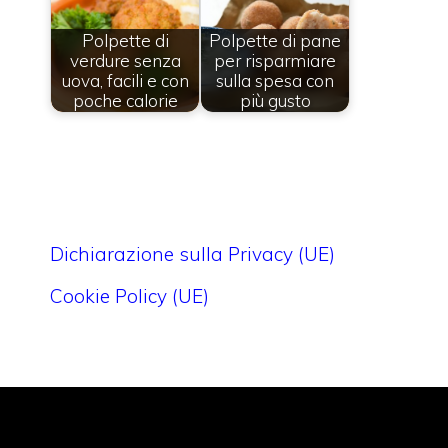
Polpette di
Polpette di pane
verdure senza
per risparmiare
uova, facili e con
sulla spesa con
poche calorie
più gusto
Dichiarazione sulla Privacy (UE)
Cookie Policy (UE)