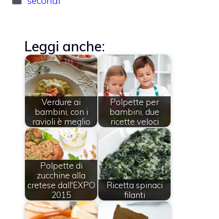
secondi
Leggi anche:
Verdure ai
Polpette per
bambini, con i
bambini, due
ravioli è meglio
ricette veloci
Polpette di
zucchine alla
cretese dall'EXPO
Ricetta spinaci
2015
filanti