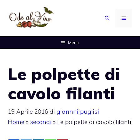
Vai
al
MENU
contenuto
Menu
Le polpette di
cavolo filanti
19 Aprile 2016
di
giannni puglisi
Home
»
secondi
»
Le polpette di cavolo filanti