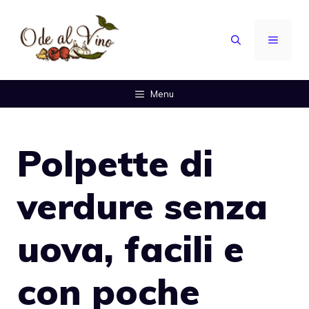
Vai
al
MENU
contenuto
Menu
Polpette di
verdure senza
uova, facili e
con poche