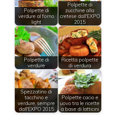
Polpette di
Polpette di
zucchine alla
verdure al forno
cretese dall'EXPO
light
2015
Polpette di
Ricetta polpette
verdure
di verdura
Spezzatino di
tacchino e
Polpette cacio e
verdure, sempre
uovo tra le ricette
dall'EXPO 2015
a base di latticini