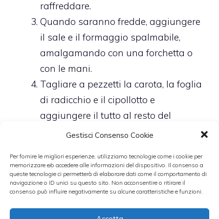
raffreddare.
Quando saranno fredde, aggiungere
il sale e il formaggio spalmabile,
amalgamando con una forchetta o
con le mani.
Tagliare a pezzetti la carota, la foglia
di radicchio e il cipollotto e
aggiungere il tutto al resto del
composto.
Gestisci Consenso Cookie
Accendere il forno a 200° e foderare
Per fornire le migliori esperienze, utilizziamo tecnologie come i cookie per
una teglia con della carta forno.
memorizzare e/o accedere alle informazioni del dispositivo. Il consenso a
queste tecnologie ci permetterà di elaborare dati come il comportamento di
Appallottolare poco per volta
navigazione o ID unici su questo sito. Non acconsentire o ritirare il
consenso può influire negativamente su alcune caratteristiche e funzioni.
l’impasto fra le mani, appiattirlo in un
po’ di pangrattato e adagiare le
Accetta