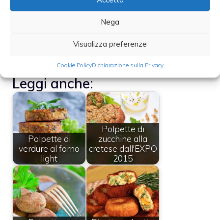
polpette ottenute nella teglia foderata.
Cuocere le polpette per circa 20-25
Nega
minuti e lasciare intiepidire un poco
Visualizza preferenze
prima di impiattarle.
Cookie Policy
Dichiarazione sulla Privacy
Leggi anche:
Polpette di
Polpette di
zucchine alla
verdure al forno
cretese dall'EXPO
light
2015