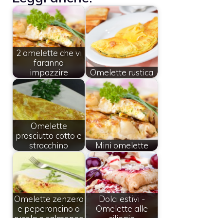
2 omelette che vi
faranno
impazzire
Omelette rustica
Omelette
prosciutto cotto e
stracchino
Mini omelette
Omelette zenzero
Dolci estivi -
e peperoncino o
Omelette alle