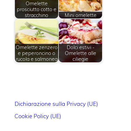
Omelette
prosciutto cotto e
stracchino
Mini omelette
Omelette zenzero
Dolci estivi -
e peperoncino o
Omelette alle
rucola e salmonea
ciliegie
Dichiarazione sulla Privacy (UE)
Cookie Policy (UE)