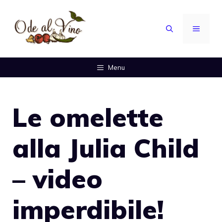
Vai
al
MENU
contenuto
Menu
Le omelette
alla Julia Child
– video
imperdibile!