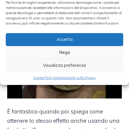
Poi l’omelette deve essere unta leggermente
Per fornire le migliori esperienze, utilizziamo tecnologie come i cookie per
memorizzare e/o accedere alle informazioni del dispositivo. Il consenso a
di burro quando è calda e cosparsa di
queste tecnologie ci permetterà di elaborare dati come il comportamento di
navigazione o ID unici su questo sito. Non acconsentire o ritirare il
prezzemolo.
consenso può influire negativamente su alcune caratteristiche e funzioni.
Accetta
Nega
Visualizza preferenze
Cookie Policy
Dichiarazione sulla Privacy
È fantastica quando poi spiega come
ottenere lo stesso effetto anche usando una