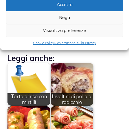
Accetta
– A cottura ultimata serviremo i nostri petti
Nega
di pollo su un piatto da portata che
Visualizza preferenze
andremo a guarnire con abbondante salsa
ai mirtilli.
Cookie Policy
Dichiarazione sulla Privacy
Leggi anche:
Torta di riso con
Involtini di pollo al
mirtilli
radicchio