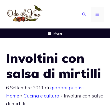
Vai
al
MENU
contenuto
Menu
Involtini con
salsa di mirtilli
6 Settembre 2011
di
giannni puglisi
Home
»
Cucina e cultura
»
Involtini con salsa
di mirtilli