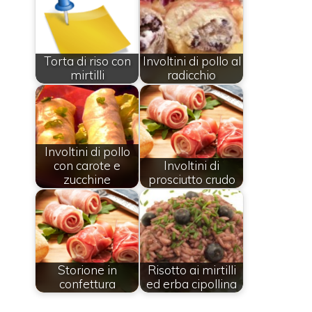
Torta di riso con
Involtini di pollo al
mirtilli
radicchio
Involtini di pollo
con carote e
Involtini di
zucchine
prosciutto crudo
Storione in
Risotto ai mirtilli
confettura
ed erba cipollina