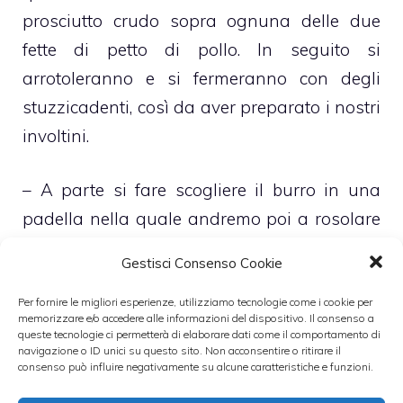
prosciutto crudo sopra ognuna delle due
fette di petto di pollo. In seguito si
arrotoleranno e si fermeranno con degli
stuzzicadenti, così da aver preparato i nostri
involtini.
– A parte si fare scogliere il burro in una
padella nella quale andremo poi a rosolare
dolcemente, per circa 10 minuti, la carne.
Gestisci Consenso Cookie
– Nel frattempo prepareremo la salsa. Per
Per fornire le migliori esperienze, utilizziamo tecnologie come i cookie per
memorizzare e/o accedere alle informazioni del dispositivo. Il consenso a
ottenerla ci basterà tritare nel mixer i mirtilli
queste tecnologie ci permetterà di elaborare dati come il comportamento di
navigazione o ID unici su questo sito. Non acconsentire o ritirare il
per poi farli scaldare, insieme al vino, in un
consenso può influire negativamente su alcune caratteristiche e funzioni.
pentolino.