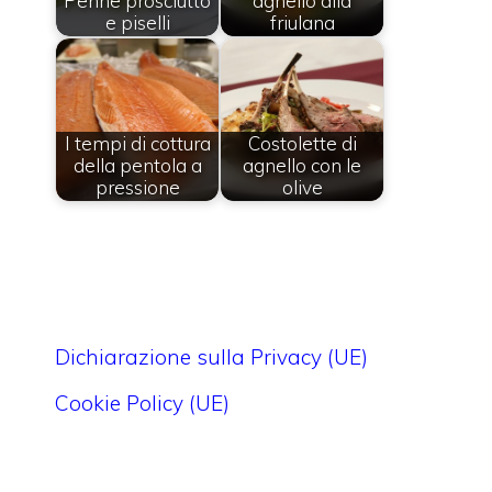
Penne prosciutto
agnello alla
e piselli
friulana
I tempi di cottura
Costolette di
della pentola a
agnello con le
pressione
olive
Dichiarazione sulla Privacy (UE)
Cookie Policy (UE)