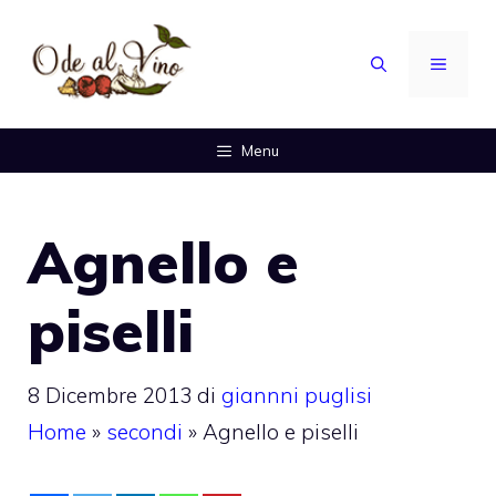
Vai
al
MENU
contenuto
Menu
Agnello e
piselli
8 Dicembre 2013
di
giannni puglisi
Home
»
secondi
»
Agnello e piselli