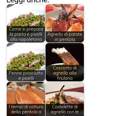
Come si prepara
la pasta e piselli
Agnello di patate
alla napoletana
in pentola
Cosciotto di
Penne prosciutto
agnello alla
e piselli
friulana
I tempi di cottura
Costolette di
della pentola a
agnello con le