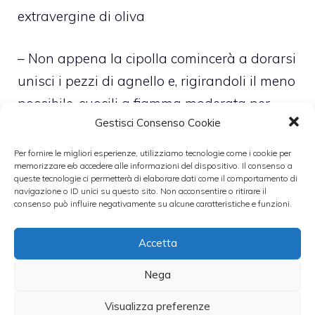
extravergine di oliva
– Non appena la cipolla comincerà a dorarsi
unisci i pezzi di agnello e, rigirandoli il meno
possibile, cuocili a fiamma moderata per
Gestisci Consenso Cookie
circa 10 minuti per lato
Per fornire le migliori esperienze, utilizziamo tecnologie come i cookie per
memorizzare e/o accedere alle informazioni del dispositivo. Il consenso a
– Regola, a questo punto, di sale e pepe e,
queste tecnologie ci permetterà di elaborare dati come il comportamento di
non appena il tutto risulterà essere ben
navigazione o ID unici su questo sito. Non acconsentire o ritirare il
consenso può influire negativamente su alcune caratteristiche e funzioni.
saporito, sfumalo con il vino bianco che
lascerai evaporare a fiamma vivace
Accetta
Nega
– Unisci all’agnello, a questo punto, anche i
piselli e circa 2 bicchieri di acqua molto
Visualizza preferenze