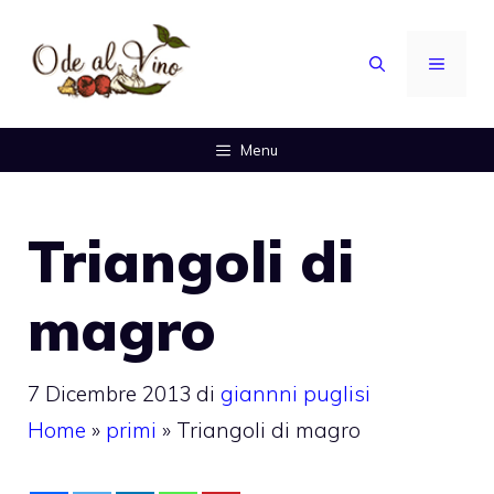
Vai
al
MENU
contenuto
Menu
Triangoli di
magro
7 Dicembre 2013
di
giannni puglisi
Home
»
primi
»
Triangoli di magro