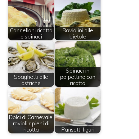
Cannelloni ricotta
Raviolini alle
e spinaci
bietole
Spinaci in
Spaghetti alle
polpettine con
ostriche
ricotta
Dolci di Carnevale,
ravioli ripieni di
ricotta
Pansotti liguri