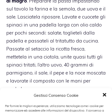
di magro
. Preparare la pasta impastando
sul tavolo la farina e la semola, due uova e il
sale. Lasciatela riposare. Lavate e cuocete gli
spinaci in una padella larga con olio caldo
per pochi secondi: salate, toglieteli dalla
padella e passateli al tritatutto da cucina.
Passate al setaccio la ricotta fresca,
mettetela in una ciotola, unite quasi tutti gli
spinaci tritati, l’altro uovo, 40 grammi di
parmigiano, il sale, il pepe e la noce moscata
e lavorate il composto con le mani per
renderlo omogeneo.
Gestisci Consenso Cookie
Dividete la pasta in due blocchetti uguali.
Per fornire le migliori esperienze, utilizziamo tecnologie come i cookie per
memorizzare e/o accedere alle informazioni del dispositivo. Il consenso a
Prendetene uno e mescolatelo agli spinaci