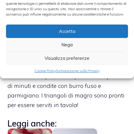
queste tecnologie ci permetterà di elaborare dati come il comportamento di
tritati rimanenti. Stendete le due paste,
navigazione o ID unici su questo sito. Non acconsentire o ritirare il
consenso può influire negativamente su alcune caratteristiche e funzioni.
quella gialla e quella verde, in una sfoglia
molto sottile e taglietela a triangoli.
Accetta
Disponete dunque un cucchiaino di ripieno
Nega
sui triangoli di pasta gialla. Poi usate quelli
verdi, sovrapponendoli ai triangolo “conditi”,
Visualizza preferenze
per chiudere con la punta delle dita i ravioli.
Cookie Policy
Dichiarazione sulla Privacy
Cuocete in acqua dalata per una cinquina
di minuti e condite con burro fuso e
parmigiano. I triangoli di magro sono pronti
per essere serviti in tavola!
Leggi anche: