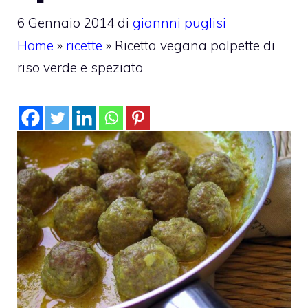
6 Gennaio 2014
di
giannni puglisi
Home
»
ricette
»
Ricetta vegana polpette di
riso verde e speziato