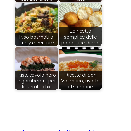
La ricetta
Riso basmati al
semplice delle
curry e verdure
polpettine di riso
Riso, cavolo nero
Ricette di San
e gamberoni per
Valentino, risotto
la serata chic
al salmone