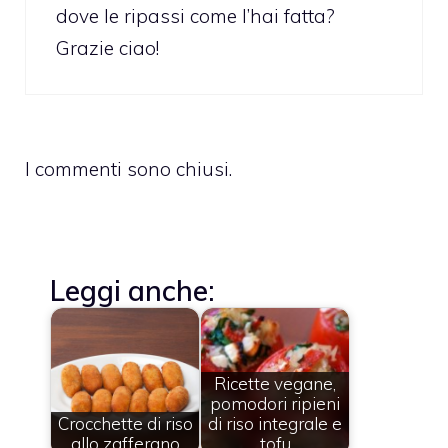
dove le ripassi come l’hai fatta?
Grazie ciao!
I commenti sono chiusi.
Leggi anche:
Ricette vegane,
pomodori ripieni
Crocchette di riso
di riso integrale e
allo zafferano
tofu