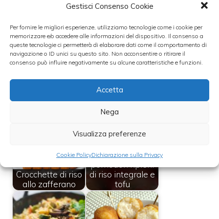
e iniziare a fare le polpette. Con le mani, non
Gestisci Consenso Cookie
asciutte, fare delle piccole palline e mettere
Per fornire le migliori esperienze, utilizziamo tecnologie come i cookie per
sopra del curry. Queste polpette sono così
memorizzare e/o accedere alle informazioni del dispositivo. Il consenso a
queste tecnologie ci permetterà di elaborare dati come il comportamento di
pronte ad essere servite.
navigazione o ID unici su questo sito. Non acconsentire o ritirare il
consenso può influire negativamente su alcune caratteristiche e funzioni.
Accetta
Leggi anche:
Nega
Visualizza preferenze
Ricette vegane,
Cookie Policy
Dichiarazione sulla Privacy
pomodori ripieni
Crocchette di riso
di riso integrale e
allo zafferano
tofu