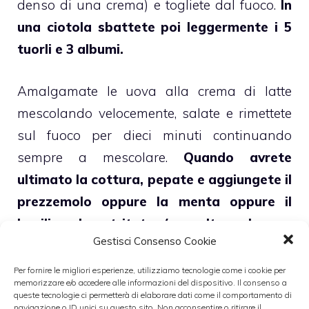
denso di una crema) e togliete dal fuoco.
In
una ciotola sbattete poi leggermente i 5
tuorli e 3 albumi.
Amalgamate le uova alla crema di latte
mescolando velocemente, salate e rimettete
sul fuoco per dieci minuti continuando
sempre a mescolare.
Quando avrete
ultimato la cottura, pepate e aggiungete il
prezzemolo oppure la menta oppure il
basilico, ben tritato (a scelta solo una
Gestisci Consenso Cookie
delle tre).
Per fornire le migliori esperienze, utilizziamo tecnologie come i cookie per
memorizzare e/o accedere alle informazioni del dispositivo. Il consenso a
Nel frattempo prendete una teglia e
queste tecnologie ci permetterà di elaborare dati come il comportamento di
navigazione o ID unici su questo sito. Non acconsentire o ritirare il