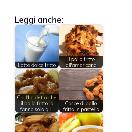
Leggi anche:
Il pollo fritto
Latte dolce fritto
all'americana
Chi l'ha detto che
il pollo fritto lo
Cosce di pollo
fanno solo gli…
fritto in pastella