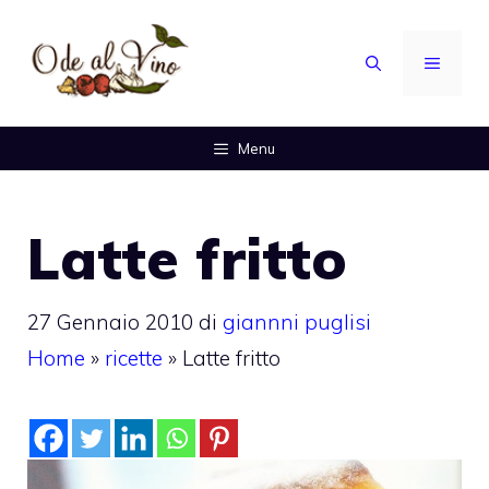
Vai
al
MENU
contenuto
Menu
Latte fritto
27 Gennaio 2010
di
giannni puglisi
Home
»
ricette
»
Latte fritto