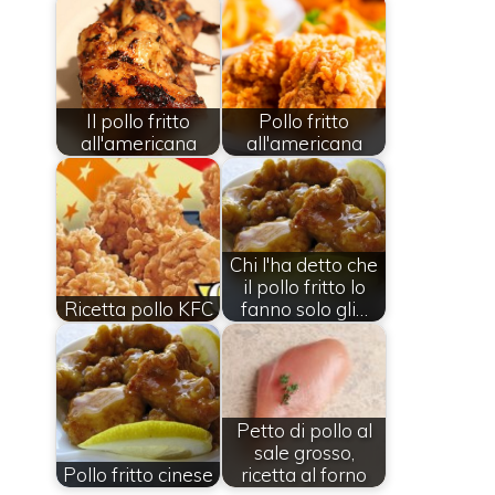
Il pollo fritto
Pollo fritto
all'americana
all'americana
Chi l'ha detto che
il pollo fritto lo
Ricetta pollo KFC
fanno solo gli…
Petto di pollo al
sale grosso,
Pollo fritto cinese
ricetta al forno