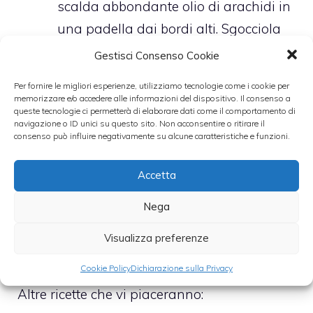
scalda abbondante olio di arachidi in
una padella dai bordi alti. Sgocciola
dalla pastella 3-4 pezzi per volta di
Gestisci Consenso Cookie
pollo con una pinza e immergili
Per fornire le migliori esperienze, utilizziamo tecnologie come i cookie per
nell’olio bollente.
memorizzare e/o accedere alle informazioni del dispositivo. Il consenso a
queste tecnologie ci permetterà di elaborare dati come il comportamento di
Cuoci il pollo per 7-8 minuti circa, fino
navigazione o ID unici su questo sito. Non acconsentire o ritirare il
consenso può influire negativamente su alcune caratteristiche e funzioni.
a quando sarà dorato e croccante.
Sgocciola le cosce di pollo fritto su un
Accetta
vassoio foderato di carta assorbente.
Friggi gli altri pezzi mano a mano e
Nega
regola di sale solo dopo la cottura.
Visualizza preferenze
Servi caldo.
Cookie Policy
Dichiarazione sulla Privacy
Altre ricette che vi piaceranno: