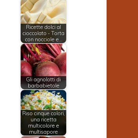
Ricette dolci al
cioccolato - Torta
con nocciole e…
Gli agnolotti di
barbabietole
Riso cinque colori,
una ricetta
multicolore e
multisapore