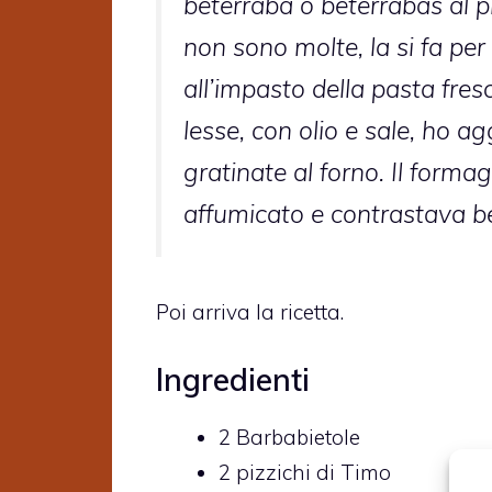
beterraba
o
beterrabas
al p
non sono molte, la si fa per
all’impasto della pasta fres
lesse, con olio e sale, ho a
gratinate al forno. Il forma
affumicato e contrastava be
Poi arriva la ricetta.
Ingredienti
2
Barbabietole
2
pizzichi di
Timo