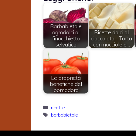
Barbabietole
agrodolci al
Ricette dolci al
finocchietto
cioccolato - Torta
selvatico
con nocciole e…
Le proprietà
benefiche del
pomodoro
Categorie
ricette
Tag
barbabietole