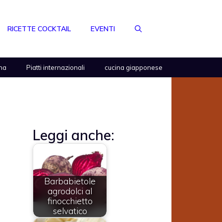
RICETTE COCKTAIL
EVENTI
na
Piatti internazionali
cucina giapponese
Leggi anche:
Barbabietole
agrodolci al
finocchietto
selvatico