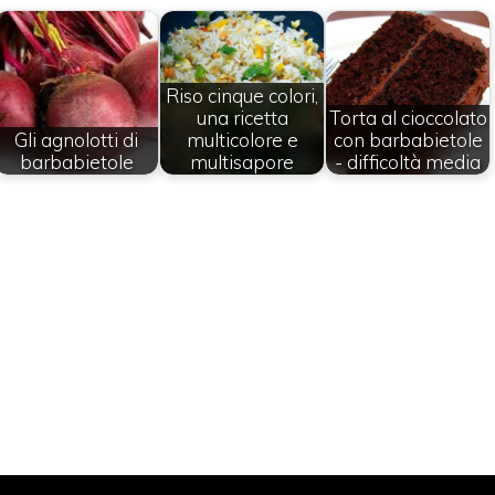
Riso cinque colori,
una ricetta
Torta al cioccolato
Gli agnolotti di
multicolore e
con barbabietole
barbabietole
multisapore
- difficoltà media