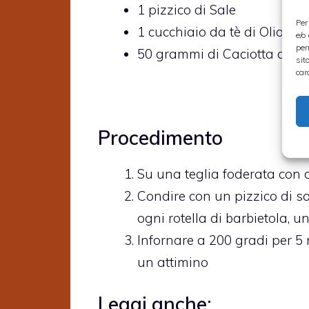
1
pizzico di
Sale
Per
1
cucchiaio da tè di
Olio ext
e/o
per
50
grammi di
Caciotta di pe
sit
car
Procedimento
Su una teglia foderata con del
Condire con un pizzico di sa
ogni rotella di barbietola, u
Infornare a 200 gradi per 5 m
un attimino
Leggi anche: