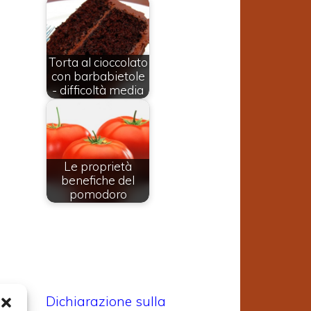
Torta al cioccolato
con barbabietole
- difficoltà media
Le proprietà
benefiche del
pomodoro
Dichiarazione sulla