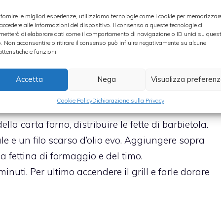
 fornire le migliori esperienze, utilizziamo tecnologie come i cookie per memorizzar
ravergine d’oliva (EVO)
 accedere alle informazioni del dispositivo. Il consenso a queste tecnologie ci
metterà di elaborare dati come il comportamento di navigazione o ID unici su ques
cora,
sarda, affumicata
o. Non acconsentire o ritirare il consenso può influire negativamente su alcune
atteristiche e funzioni.
Accetta
Nega
Visualizza preferen
Cookie Policy
Dichiarazione sulla Privacy
la carta forno, distribuire le fette di barbietola.
le e un filo scarso d’olio evo. Aggiungere sopra
na fettina di formaggio e del timo.
inuti. Per ultimo accendere il grill e farle dorare