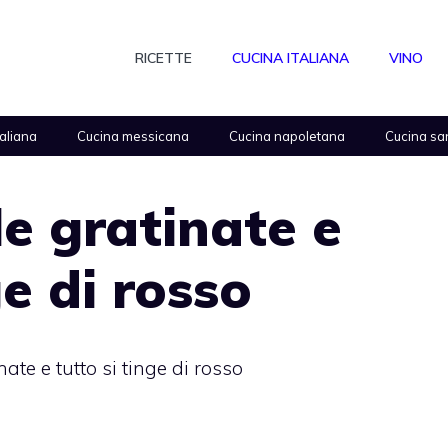
RICETTE
CUCINA ITALIANA
VINO
taliana
Cucina messicana
Cucina napoletana
Cucina sa
e gratinate e
ge di rosso
ate e tutto si tinge di rosso