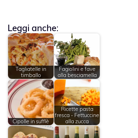
Leggi anche:
Tagliatelle in
Fagiolini e fave
timballo
alla besciamella
Ricette pasta
fresca - Fettuccine
Cipolle in sufflè
alla zucca