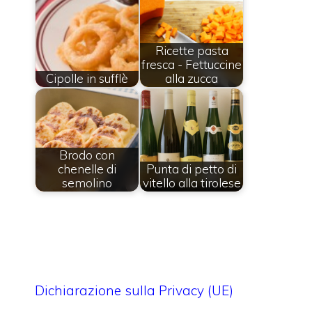
Ricette pasta
fresca - Fettuccine
Cipolle in sufflè
alla zucca
Brodo con
chenelle di
Punta di petto di
semolino
vitello alla tirolese
Dichiarazione sulla Privacy (UE)