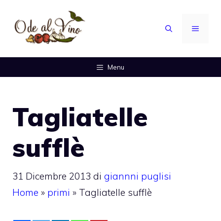
Vai
al
MENU
contenuto
Menu
Tagliatelle
sufflè
31 Dicembre 2013
di
giannni puglisi
Home
»
primi
»
Tagliatelle sufflè