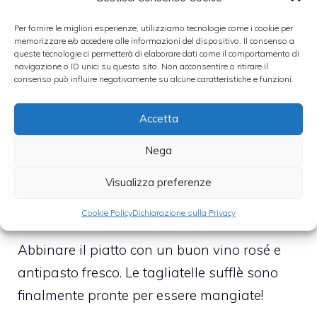
bene ripartirsi.
Per fornire le migliori esperienze, utilizziamo tecnologie come i cookie per
memorizzare e/o accedere alle informazioni del dispositivo. Il consenso a
Ungete generosamente di burro uno stampo
queste tecnologie ci permetterà di elaborare dati come il comportamento di
navigazione o ID unici su questo sito. Non acconsentire o ritirare il
da sufflè della capacità di un paio di litri,
consenso può influire negativamente su alcune caratteristiche e funzioni.
versateci le tagliatelle condite, e passate
subito in forno per un quarto d’ora.
Accetta
Nega
Trascorso questo tempo, togliete dal forno e
Visualizza preferenze
inviatele immediatamente in tavola nello
stesso recipiente.
Cookie Policy
Dichiarazione sulla Privacy
Abbinare il piatto con un buon vino rosé e
antipasto fresco. Le tagliatelle sufflè sono
finalmente pronte per essere mangiate!