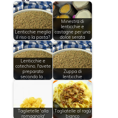
Minestra di
lenticchie e
Lenticchie meglio
castagne per una
il riso o la pasta?
dolce serata
Lenticchie e
cotechino, l'avete
preparato
Zuppa di
secondo la…
lenticchie
Taglietelle 'alla
Tagliatelle al ragù
romagnola'
bianco