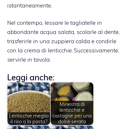
istantaneamente.
Nel contempo, lessare le tagliatelle in
abbondante acqua salata, scolarle al dente,
trasferirle in una zuppiera calda e condirle
con la crema di lenticchie. Successivamente,
servirle in tavola.
Leggi anche:
Minestra di
lenticchie e
Lenticchie meglio
castagne per una
il riso o la pasta?
dolce serata