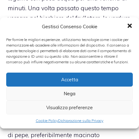
minuti. Una volta passato questo tempo
versare nel bicchiere del frullatore, le verdure,
Gestisci Consenso Cookie
metà delle lenticchie e qualche cucchaio
d’olio. Poi frullare il tutto per pochi istanti,
Per fornire le migliori esperienze, utilizziamo tecnologie come i cookie per
memorizzare e/o accedere alle informazioni del dispositivo. Il consenso a
sino ad ottenere una crema densa.
queste tecnologie ci permetterà di elaborare dati come il comportamento di
navigazione o ID unici su questo sito. Non acconsentire o ritirare il
consenso può influire negativamente su alcune caratteristiche e funzioni.
Versare la crema nel tegame, aggiungere
l’altra metà delle lenticchie, il rosmarino
Accetta
tritato, il vino bianco, e far cuocere per altri
Nega
15 minuti. Bagnare con un pò d’acqua calda,
se il sugo tende ad asciugarsi troppo.
Visualizza preferenze
Cookie Policy
Dichiarazione sulla Privacy
Poi, regolare di sale e insaporire con un pò
di pepe, preferibilmente macinato