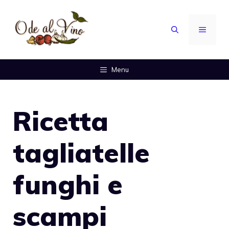
Vai
al
MENU
contenuto
Menu
Ricetta
tagliatelle
funghi e
scampi