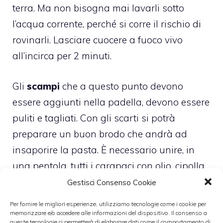
terra. Ma non bisogna mai lavarli sotto
l’acqua corrente, perché si corre il rischio di
rovinarli. Lasciare cuocere a fuoco vivo
all’incirca per 2 minuti.
Gli
scampi
che a questo punto devono
essere aggiunti nella padella, devono essere
puliti e tagliati. Con gli scarti si potrà
preparare un buon brodo che andrà ad
insaporire la pasta. È necessario unire, in
una pentola, tutti i carapaci con olio, cipolla,
prezzemolo e sedano. Una volta rosolati
Gestisci Consenso Cookie
insieme i vari ingredienti, sfumare con
Per fornire le migliori esperienze, utilizziamo tecnologie come i cookie per
mezzo bicchiere di vino bianco.
memorizzare e/o accedere alle informazioni del dispositivo. Il consenso a
queste tecnologie ci permetterà di elaborare dati come il comportamento di