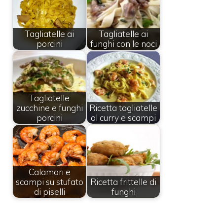
Tagliatelle ai
Tagliatelle ai
porcini
funghi con le noci
Tagliatelle
zucchine e funghi
Ricetta tagliatelle
porcini
al curry e scampi
Calamari e
scampi su stufato
Ricetta frittelle di
di piselli
funghi