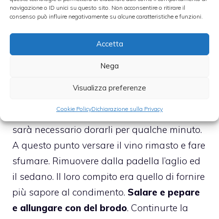
Successivamente salare e ricoprire con
navigazione o ID unici su questo sito. Non acconsentire o ritirare il
consenso può influire negativamente su alcune caratteristiche e funzioni.
l’acqua. Una volta giunto ad ebollizione fare
ridurre all’incirca per 30 minuti. Il composto
Accetta
ottenuto va poi passato al colino così da
Nega
poter utilizzare solo il liquido. Mettere da
parte il brodo appena cucinato.
Visualizza preferenze
Cookie Policy
Dichiarazione sulla Privacy
Una volta aggiunti gli
scampi
ai
funghi
,
sarà necessario dorarli per qualche minuto.
A questo punto versare il vino rimasto e fare
sfumare. Rimuovere dalla padella l’aglio ed
il sedano. Il loro compito era quello di fornire
più sapore al condimento.
Salare e pepare
e allungare con del brodo
. Continurte la