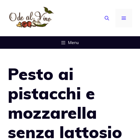
Vai
al
MENU
contenuto
Menu
Pesto ai
pistacchi e
mozzarella
senza lattosio