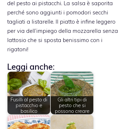
del pesto ai pistacchi. La salsa è saporita
perché sono aggiunti i pomodori secchi
tagliati a listarelle. Il piatto è infine leggero
per via dell’impiego della mozzarella senza
lattosio che si sposta benissimo con i
rigatoni!
Leggi anche:
Fusilli al pesto di
Gli altri tipi di
pistacchio e
pesto che si
basilico
possono creare