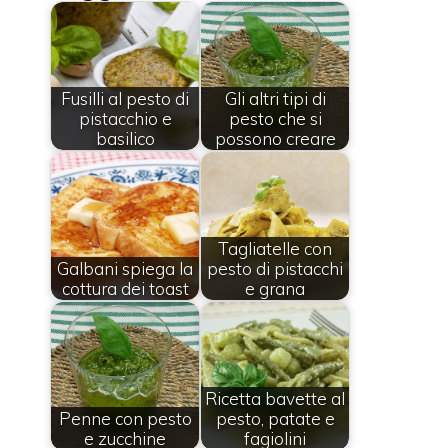
Fusilli al pesto di
Gli altri tipi di
pistacchio e
pesto che si
basilico
possono creare
Tagliatelle con
Galbani spiega la
pesto di pistacchi
cottura dei toast
e grana
Ricetta bavette al
Penne con pesto
pesto, patate e
e zucchine
fagiolini