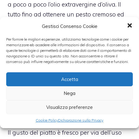
a poco a poco l’olio extravergine d’oliva. Il
tutto fino ad ottenere un pesto cremoso ed
omogeneo. Ad operazione conclusa, tagliate
Gestisci Consenso Cookie
a listarelle sottili i pomodori secchi. Riducete
Per fornire le migliori esperienze, utilizziamo tecnologie come i cookie per
a dadini la Mozzarella Santa Lucia Senza
memorizzare e/o accedere alle informazioni del dispositivo. Il consenso a
queste tecnologie ci permetterà di elaborare dati come il comportamento di
Lattosio e mettetela da parte. A questo
navigazione o ID unici su questo sito. Non acconsentire o ritirare il
consenso può influire negativamente su alcune caratteristiche e funzioni.
punto, fate cuocere i rigatoni in acqua
bollente salata per una decina di minuti e
Accetta
scolateli. Unite il pesto di pistacchi, i
pomodori secchi e la mozzarella. Dunque,
Nega
mescolate per bene il tutto e servite il vostro
Visualizza preferenze
primo piatto bello caldo.
Cookie Policy
Dichiarazione sulla Privacy
Il gusto del piatto è fresco per via dell’uso