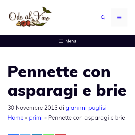
Vai
al
MENU
contenuto
Menu
Pennette con
asparagi e brie
30 Novembre 2013
di
giannni puglisi
Home
»
primi
»
Pennette con asparagi e brie