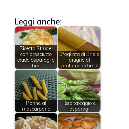
Leggi anche:
Ricetta Strudel
con prosciutto
Sfogliata di Brie e
crudo asparagi e
prugne al
brie
profumo di timo
Penne al
Riso taleggio e
mascarpone
asparagi