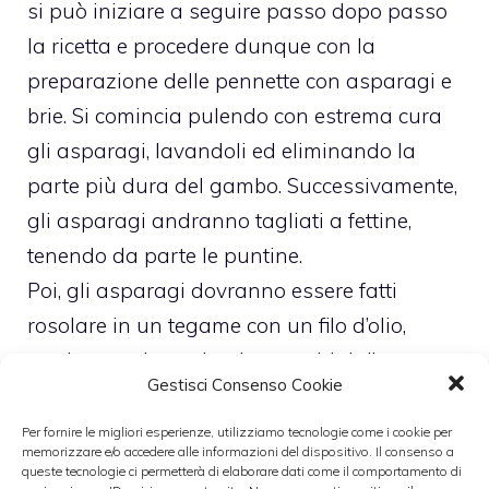
si può iniziare a seguire passo dopo passo
la ricetta e procedere dunque con la
preparazione delle pennette con asparagi e
brie. Si comincia pulendo con estrema cura
gli asparagi, lavandoli ed eliminando la
parte più dura del gambo. Successivamente,
gli asparagi andranno tagliati a fettine,
tenendo da parte le puntine.
Poi, gli asparagi dovranno essere fatti
rosolare in un tegame con un filo d’olio,
aggiungendo anche due cucchiai d’acqua e
Gestisci Consenso Cookie
facendo cuocere, naturalmente aggiustando
di sale e pepe.
Per fornire le migliori esperienze, utilizziamo tecnologie come i cookie per
memorizzare e/o accedere alle informazioni del dispositivo. Il consenso a
A parte occorre lavorare il brie col burro e col
queste tecnologie ci permetterà di elaborare dati come il comportamento di