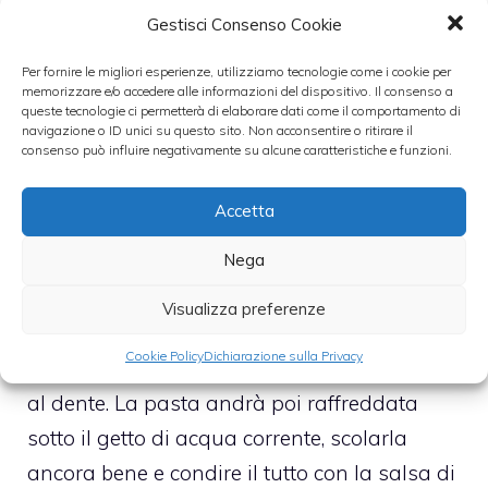
versare al suo interno l’avocado, il cipollotto
Gestisci Consenso Cookie
tritato finemente, il tonno al naturale.
Per fornire le migliori esperienze, utilizziamo tecnologie come i cookie per
Successivamente bisognerà condire il tutto
memorizzare e/o accedere alle informazioni del dispositivo. Il consenso a
queste tecnologie ci permetterà di elaborare dati come il comportamento di
con sale, pepe, olio extravergine di oliva ed
navigazione o ID unici su questo sito. Non acconsentire o ritirare il
consenso può influire negativamente su alcune caratteristiche e funzioni.
erba cipollina tritata. Poi, occorrerà lavare
anche i fagiolini. Per aggiungerli alla ricetta
Accetta
in maniera efficace occorrerà tagliarli
Nega
finemente e inserirli con il resto del
condimento.
Visualizza preferenze
Cookie Policy
Dichiarazione sulla Privacy
Non rimane che lessare la pasta e scolarla
al dente. La pasta andrà poi raffreddata
sotto il getto di acqua corrente, scolarla
ancora bene e condire il tutto con la salsa di