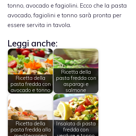
tonno, avocado e fagiolini. Ecco che la pasta
avocado, fagiolini e tonno sarà pronta per
essere servita in tavola.
Leggi anche:
Ricetta della
Ricetta della
pasta fredda con
pasta fredda con
asparagi e
avocado e tonno
salmone
Ricetta della
Insalata di pasta
pasta fredda alla
fredda con
mediterranea
verdure e tonno