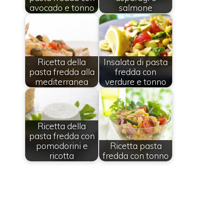
avocado e tonno
salmone
Ricetta della
Insalata di pasta
pasta fredda alla
fredda con
mediterranea
verdure e tonno
Ricetta della
pasta fredda con
pomodorini e
Ricetta pasta
ricotta
fredda con tonno