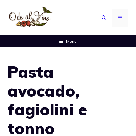
Vai
al
MENU
contenuto
Menu
Pasta
avocado,
fagiolini e
tonno