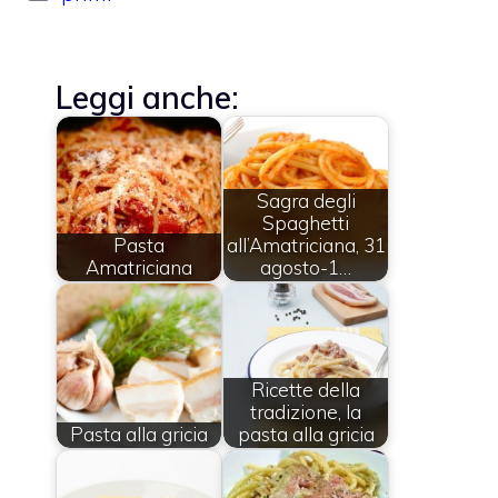
Leggi anche:
Sagra degli
Spaghetti
Pasta
all’Amatriciana, 31
Amatriciana
agosto-1…
Ricette della
tradizione, la
Pasta alla gricia
pasta alla gricia