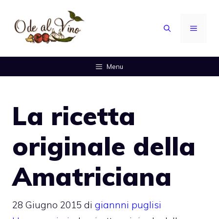
Vai
al
MENU
contenuto
Menu
La ricetta
originale della
Amatriciana
28 Giugno 2015
di
giannni puglisi