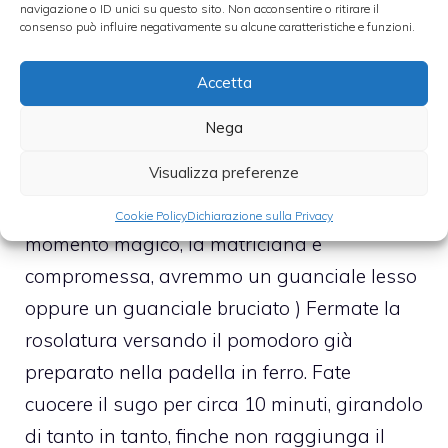
navigazione o ID unici su questo sito. Non acconsentire o ritirare il
quello che potrà segnare la fine dell’
consenso può influire negativamente su alcune caratteristiche e funzioni.
abbrustolimento o l’inizio di una possibile
bruciatura del guanciale. Quindi attenzione,
Accetta
saper cogliere questo momento e’ uno dei
Nega
segreti della matriciana, che non si insegna
Visualizza preferenze
ma che si acquisisce con l’esperienza antica
dei pastori matriciani. Se si perde il
Cookie Policy
Dichiarazione sulla Privacy
momento magico, la matriciana e’
compromessa, avremmo un guanciale lesso
oppure un guanciale bruciato ) Fermate la
rosolatura versando il pomodoro già
preparato nella padella in ferro. Fate
cuocere il sugo per circa 10 minuti, girandolo
di tanto in tanto, finche non raggiunga il