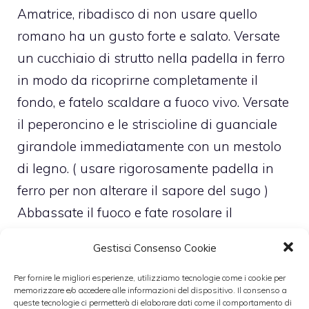
Amatrice, ribadisco di non usare quello
romano ha un gusto forte e salato. Versate
un cucchiaio di strutto nella padella in ferro
in modo da ricoprirne completamente il
fondo, e fatelo scaldare a fuoco vivo. Versate
il peperoncino e le striscioline di guanciale
girandole immediatamente con un mestolo
di legno. ( usare rigorosamente padella in
ferro per non alterare il sapore del sugo )
Abbassate il fuoco e fate rosolare il
guanciale per un paio di minuti, finche non
Gestisci Consenso Cookie
abbia raggiunto la giusta coloritura giallo
dorato. ( Attenzione, qui bisogna cogliere il
Per fornire le migliori esperienze, utilizziamo tecnologie come i cookie per
memorizzare e/o accedere alle informazioni del dispositivo. Il consenso a
momento determinante che potrebbe essere
queste tecnologie ci permetterà di elaborare dati come il comportamento di