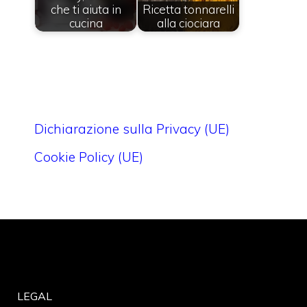
che ti aiuta in
Ricetta tonnarelli
cucina
alla ciociara
Dichiarazione sulla Privacy (UE)
Cookie Policy (UE)
LEGAL