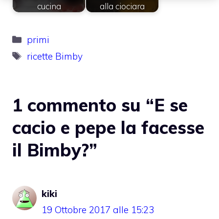
cucina
alla ciociara
Categorie
primi
Tag
ricette Bimby
1 commento su “E se
cacio e pepe la facesse
il Bimby?”
kiki
19 Ottobre 2017 alle 15:23