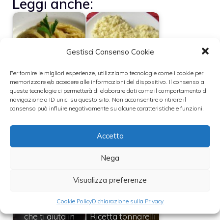
Leggi anche:
Gestisci Consenso Cookie
Chef Rubio e la
cacio e pepe nella
La torta mimosa
Per fornire le migliori esperienze, utilizziamo tecnologie come i cookie per
lingua dei segni
fatta col Bimby
memorizzare e/o accedere alle informazioni del dispositivo. Il consenso a
queste tecnologie ci permetterà di elaborare dati come il comportamento di
navigazione o ID unici su questo sito. Non acconsentire o ritirare il
consenso può influire negativamente su alcune caratteristiche e funzioni.
Bimby VS
Accetta
Spaghetti cacio e
Planetaria: chi
pepe
vince?
Nega
Visualizza preferenze
Cookie Policy
Dichiarazione sulla Privacy
Bimby, il robot
che ti aiuta in
Ricetta tonnarelli