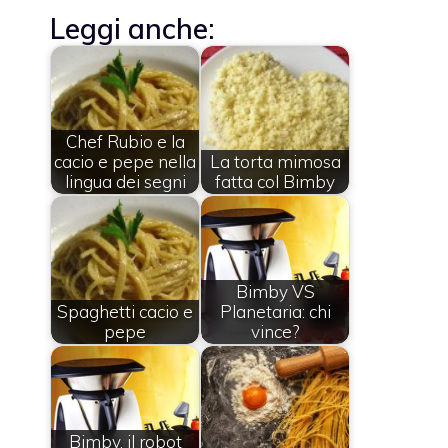
Leggi anche:
Chef Rubio e la
cacio e pepe nella
La torta mimosa
lingua dei segni
fatta col Bimby
Bimby VS
Spaghetti cacio e
Planetaria: chi
pepe
vince?
Bimby, il robot