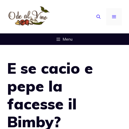
Vai
al
MENU
contenuto
Menu
E se cacio e
pepe la
facesse il
Bimby?