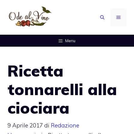
Vai
al
MENU
contenuto
Menu
Ricetta
tonnarelli alla
ciociara
9 Aprile 2017
di
Redazione