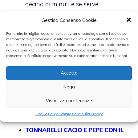
decina di minuti e se serve
aggiungete un cucchiaio di acqua
Gestisci Consenso Cookie
calda.
Cuocete i tonnarelli in acqua bollente
Per fornire le migliori esperienze, utilizziamo tecnologie come i cookie per
memorizzare e/o accedere alle informazioni del dispositivo. Il consenso a
salata e poi saltateli in padella con il
queste tecnologie ci permetterà di elaborare dati come il comportamento di
navigazione o ID unici su questo sito. Non acconsentire o ritirare il
condimento preparato. Servite a
consenso può influire negativamente su alcune caratteristiche e funzioni.
piacere con una spolverata di pepe
nero e di parmigiano grattugiato.
Accetta
Nega
Altre ricette con i tonnarelli:
Visualizza preferenze
QUANTI TIPI DI SPAGHETTI
Cookie Policy
Dichiarazione sulla Privacy
CONOSCETE?
TONNARELLI CACIO E PEPE CON IL