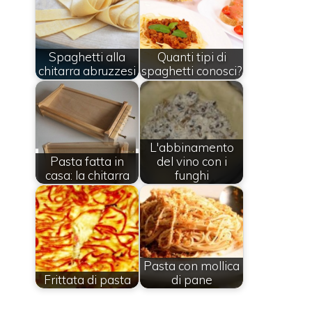
Spaghetti alla
Quanti tipi di
chitarra abruzzesi
spaghetti conosci?
L'abbinamento
Pasta fatta in
del vino con i
casa: la chitarra
funghi
Pasta con mollica
Frittata di pasta
di pane