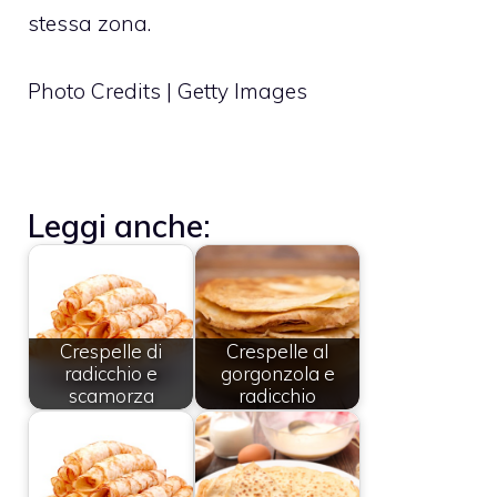
stessa zona.
Photo Credits | Getty Images
Leggi anche:
Crespelle di
Crespelle al
radicchio e
gorgonzola e
scamorza
radicchio