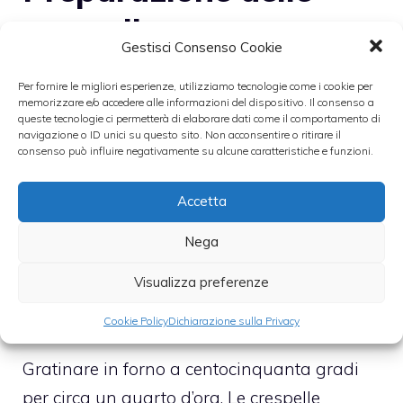
crespelle
Gestisci Consenso Cookie
Eccoci, giunti, alla preparazione delle
Per fornire le migliori esperienze, utilizziamo tecnologie come i cookie per
memorizzare e/o accedere alle informazioni del dispositivo. Il consenso a
crespelle. L’impasto andrà unito alle
queste tecnologie ci permetterà di elaborare dati come il comportamento di
navigazione o ID unici su questo sito. Non acconsentire o ritirare il
frittatine ed esse andranno arrotolate. Poi,
consenso può influire negativamente su alcune caratteristiche e funzioni.
andranno disposte allineate all’interno di
una pirofila rettangolare imburrata e
Accetta
ricoperte con la besciamella, cospargendovi
Nega
generosamente del parmigiano e
Visualizza preferenze
macchiandole con un pò di salsa di
pomodoro.
Cookie Policy
Dichiarazione sulla Privacy
Gratinare in forno a centocinquanta gradi
per circa un quarto d’ora. Le crespelle