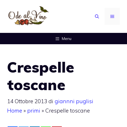
Vai
al
MENU
contenuto
Menu
Crespelle
toscane
14 Ottobre 2013
di
giannni puglisi
Home
»
primi
»
Crespelle toscane