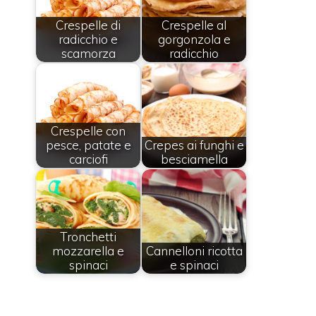
Crespelle di
Crespelle al
radicchio e
gorgonzola e
scamorza
radicchio
Crespelle con
pesce, patate e
Crepes ai funghi e
carciofi
besciamella
Tronchetti
mozzarella e
Cannelloni ricotta
spinaci
e spinaci