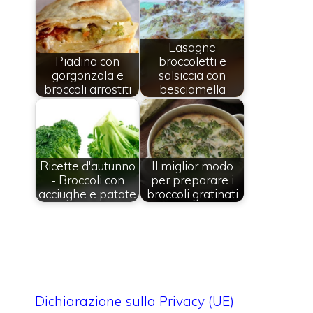
Lasagne
Piadina con
broccoletti e
gorgonzola e
salsiccia con
broccoli arrostiti
besciamella
Ricette d'autunno
Il miglior modo
- Broccoli con
per preparare i
acciughe e patate
broccoli gratinati
Dichiarazione sulla Privacy (UE)