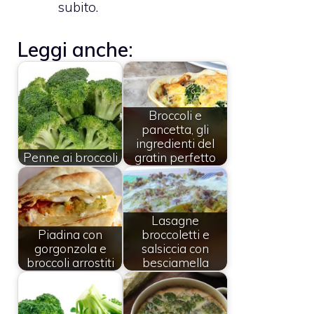
subito.
Leggi anche:
Broccoli e
pancetta, gli
ingredienti del
Penne ai broccoli
gratin perfetto
Lasagne
Piadina con
broccoletti e
gorgonzola e
salsiccia con
broccoli arrostiti
besciamella