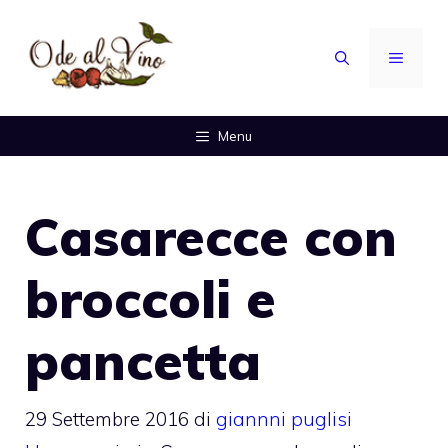
Vai
al
MENU
contenuto
Menu
Casarecce con
broccoli e
pancetta
29 Settembre 2016
di
giannni puglisi