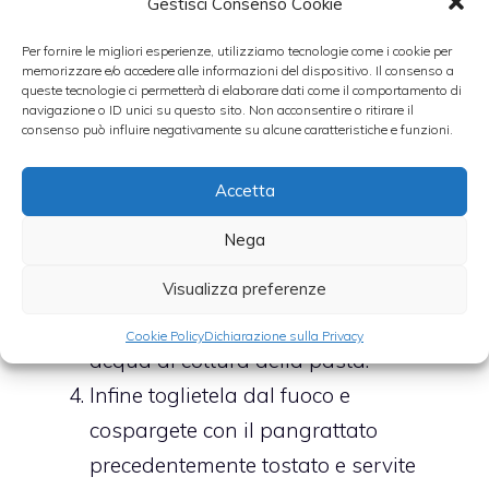
Gestisci Consenso Cookie
Lessate la pasta in acqua salata. Ora,
in una padella antiaderente fate
Per fornire le migliori esperienze, utilizziamo tecnologie come i cookie per
memorizzare e/o accedere alle informazioni del dispositivo. Il consenso a
tostate il pangrattato e tenetelo da
queste tecnologie ci permetterà di elaborare dati come il comportamento di
navigazione o ID unici su questo sito. Non acconsentire o ritirare il
parte.
consenso può influire negativamente su alcune caratteristiche e funzioni.
In un’altra padella fate dorare la
pancetta e poi unite le cimette del
Accetta
broccolo e uno spicchio di aglio.
Nega
Scolate la pasta al dente, unitela al
sugo preparato, fate saltare qualche
Visualizza preferenze
istante in insieme a due cucchiai di
Cookie Policy
Dichiarazione sulla Privacy
acqua di cottura della pasta.
Infine toglietela dal fuoco e
cospargete con il pangrattato
precedentemente tostato e servite