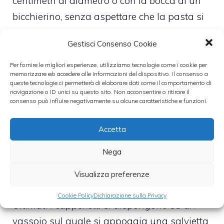
centimetri di diametro o con la bocca di un
bicchierino, senza aspettare che la pasta si
asciughi, si ricavano dei dischi su ciascuno
Gestisci Consenso Cookie
dei quali si dispone un pezzetto del
composto, grosso come una nocciola.
Per fornire le migliori esperienze, utilizziamo tecnologie come i cookie per
memorizzare e/o accedere alle informazioni del dispositivo. Il consenso a
queste tecnologie ci permetterà di elaborare dati come il comportamento di
navigazione o ID unici su questo sito. Non acconsentire o ritirare il
Si ripiega il disco su se stesso in modo da
consenso può influire negativamente su alcune caratteristiche e funzioni.
chiudervi dentro il ripieno, si pigia intorno
con le dita e poi si ravvicinano e
Accetta
sovrappongono le due estremità fermandole
Nega
con il dito e dando così all’insieme la forma
di un piccolo cappelletto.
Visualizza preferenze
Cookie Policy
Dichiarazione sulla Privacy
Ultimati i cappelletti si dispongono su un
vassoio sul quale si appoggia una salvietta