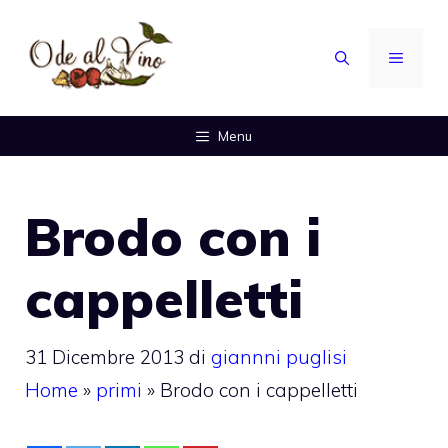
Vai
al
MENU
contenuto
Menu
Brodo con i
cappelletti
31 Dicembre 2013
di
giannni puglisi
Home
»
primi
»
Brodo con i cappelletti