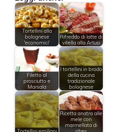
Tortellini alla
bolognese
Rifreddo di latte di
'economici'
vitella alla Artusi
I tortellini in brodo
Filetto al
della cucina
prosciutto e
tradizionale
Marsala
bolognese
Ricetta anatra alle
mele con
marmellata di
Tortellini emiliani
ribes