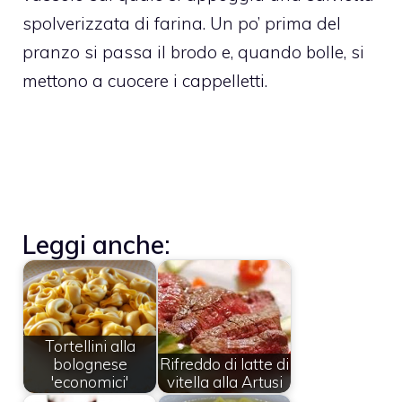
spolverizzata di farina. Un po’ prima del
pranzo si passa il brodo e, quando bolle, si
mettono a cuocere i cappelletti.
Leggi anche:
Tortellini alla
bolognese
Rifreddo di latte di
'economici'
vitella alla Artusi