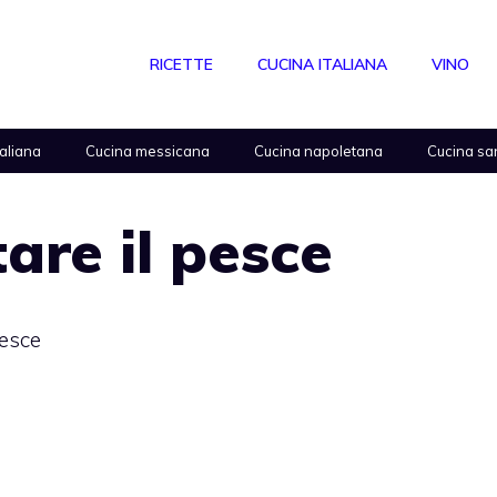
RICETTE
CUCINA ITALIANA
VINO
taliana
Cucina messicana
Cucina napoletana
Cucina sa
are il pesce
pesce