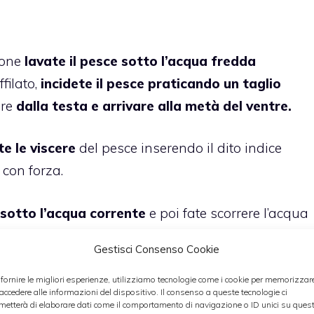
ione
lavate il pesce sotto l’acqua fredda
filato,
incidete il pesce praticando un taglio
are
dalla testa e arrivare alla metà del ventre.
te le viscere
del pesce inserendo il dito indice
e con forza.
 sotto l’acqua corrente
e poi fate scorrere l’acqua
superficie esterna.
Gestisci Consenso Cookie
n’altra
incisione nella parte posteriore della
 fornire le migliori esperienze, utilizziamo tecnologie come i cookie per memorizzar
 accedere alle informazioni del dispositivo. Il consenso a queste tecnologie ci
llo
orizzontalmente al piano di lavoro, f
ra la polpa
metterà di elaborare dati come il comportamento di navigazione o ID unici su ques