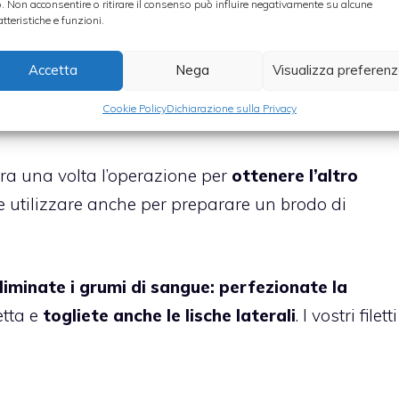
o. Non acconsentire o ritirare il consenso può influire negativamente su alcune
 muovete delicatamente il coltello avanti e
atteristiche e funzioni.
a spina dorsale. In questo modo
ricaverete il prim
Accetta
Nega
Visualizza preferen
Cookie Policy
Dichiarazione sulla Privacy
I PESCE
ora una volta l’operazione per
ottenere l’altro
ete utilizzare anche per preparare un brodo di
liminate i grumi di sangue: perfezionate la
etta e
togliete anche le lische laterali
. I vostri filetti