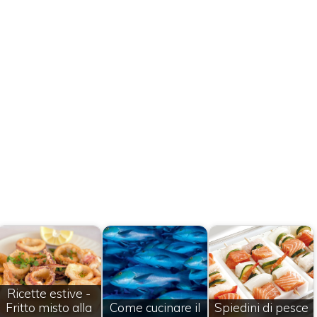
Ricette estive -
Fritto misto alla
Come cucinare il
Spiedini di pesce