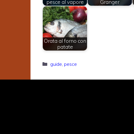
pesce al vapore
Granger
Orata al forno con
patate
Categorie
guide
,
pesce