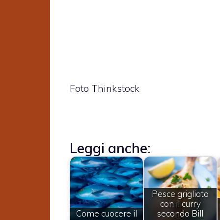
Foto Thinkstock
Leggi anche:
Pesce grigliato
con il curry
Come cuocere il
secondo Bill