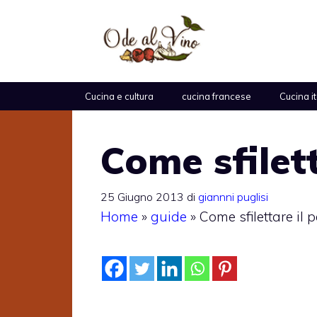
Vai
al
contenuto
Cucina e cultura
cucina francese
Cucina i
Come sfilett
25 Giugno 2013
di
giannni puglisi
Home
»
guide
»
Come sfilettare il 