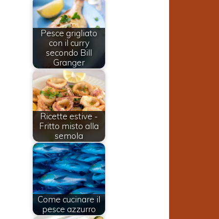
Pesce grigliato
con il curry
secondo Bill
Granger
Ricette estive -
Fritto misto alla
semola
Come cucinare il
pesce azzurro