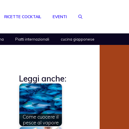
RICETTE COCKTAIL
EVENTI
na
Piatti internazionali
cucina giapponese
Leggi anche:
Come cuocere il
pesce al vapore