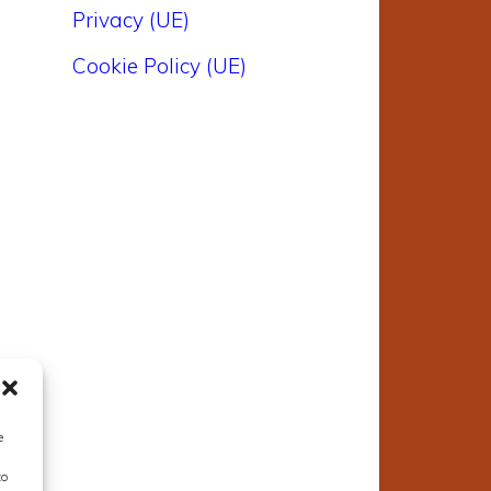
Privacy (UE)
Cookie Policy (UE)
e
to