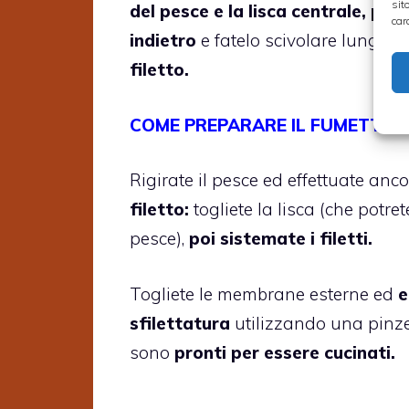
sit
del pesce e la lisca centrale, poi
car
indietro
e fatelo scivolare lungo l
filetto.
COME PREPARARE IL FUMETTO D
Rigirate il pesce ed effettuate anc
filetto:
togliete la lisca (che potr
pesce),
poi sistemate i filetti.
Togliete le membrane esterne ed
e
sfilettatura
utilizzando una pinz
sono
pronti per essere cucinati.