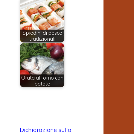
Spiedini di pesce
tradizionali
Orata al forno con
patate
Dichiarazione sulla