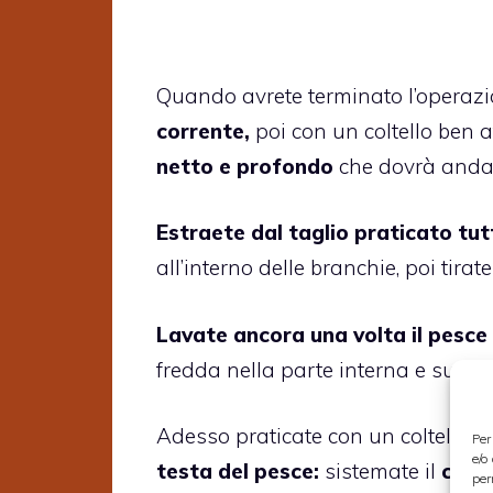
Quando avrete terminato l’operaz
corrente,
poi con un coltello ben af
netto e profondo
che dovrà and
Estraete dal taglio praticato tut
all’interno delle branchie, poi tirat
Lavate ancora una volta il pesce
fredda nella parte interna e sulla 
Adesso praticate con un coltello u
Per
e/o
testa del pesce:
sistemate il
colte
per