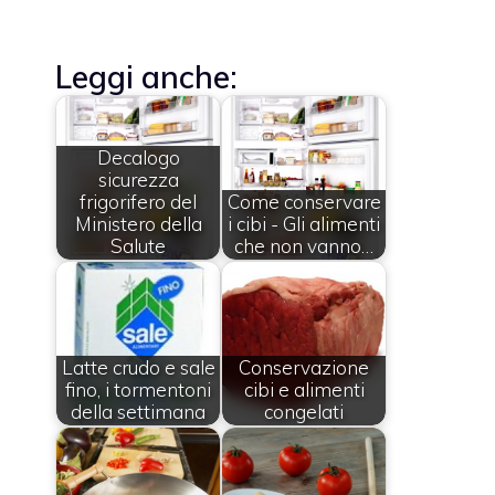
Leggi anche:
Decalogo
sicurezza
frigorifero del
Come conservare
Ministero della
i cibi - Gli alimenti
Salute
che non vanno…
Latte crudo e sale
Conservazione
fino, i tormentoni
cibi e alimenti
della settimana
congelati